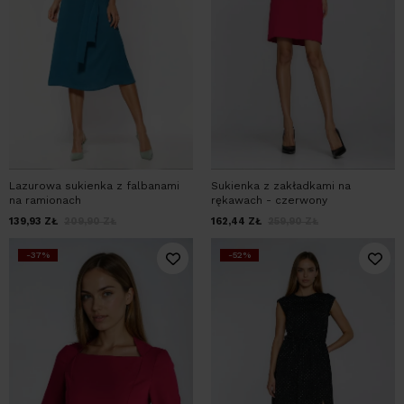
Lazurowa sukienka z falbanami
Sukienka z zakładkami na
na ramionach
rękawach - czerwony
139,93
ZŁ
209,90
ZŁ
162,44
ZŁ
259,90
ZŁ
-37%
-52%