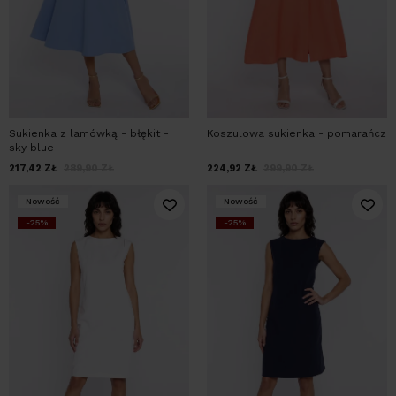
Sukienka z lamówką - błękit -
Koszulowa sukienka - pomarańcz
sky blue
217,42
ZŁ
289,90
ZŁ
224,92
ZŁ
299,90
ZŁ
Nowość
Nowość
-25%
-25%