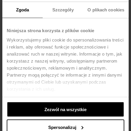
Zgoda
Szczegóły
O plikach cookies
Niniejsza strona korzysta z plików cookie
Wykorzystujemy pliki cookie do spersonalizowania treści
i reklam, aby oferować funkcje społecznościowe i
analizować ruch w naszej witrynie. Informacje o tym, jak
korzystasz z naszej witryny, udostępniamy partnerom
społecznościowym, reklamowym i analitycznym.
Partnerzy mogą połączyć te informacje z innymi danymi
otrzymanymi od Ciebie lub uzyskanymi podczas
korzystania z ich usług.
Błyszcząca sukienka z falbanami
Ołówkowa sukienka z rozcięciem
na ramionach - czarny
na dekolcie - granat
181,93
ZŁ
269,90
ZŁ
188,93
ZŁ
279,90
ZŁ
Zezwól na wszystkie
-52%
-35%
Spersonalizuj