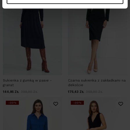
Sukienka z gumką w pasie -
Czarna sukienka z zakładkami na
granat
dekolcie
144,95
ZŁ
299,90
ZŁ
175,43
ZŁ
269,90
ZŁ
-30%
-30%