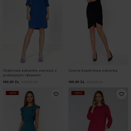
Chabrowa sukienka oversize z
Czarna kopertowa sukienka
podwijanym rękawem
160,93
ZŁ
229,90
ZŁ
160,93
ZŁ
229,90
ZŁ
-33%
-38%