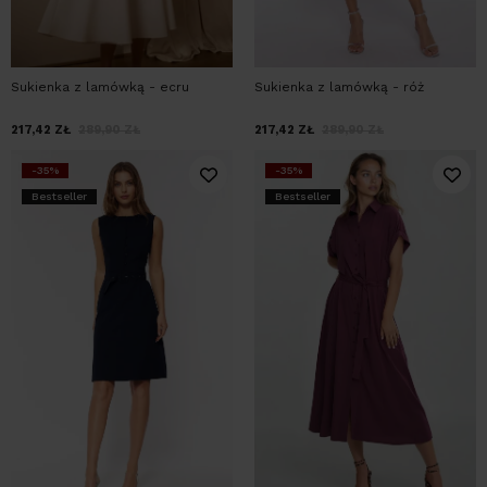
Sukienka z lamówką - ecru
Sukienka z lamówką - róż
217,42
ZŁ
289,90
ZŁ
217,42
ZŁ
289,90
ZŁ
-35%
-35%
Bestseller
Bestseller