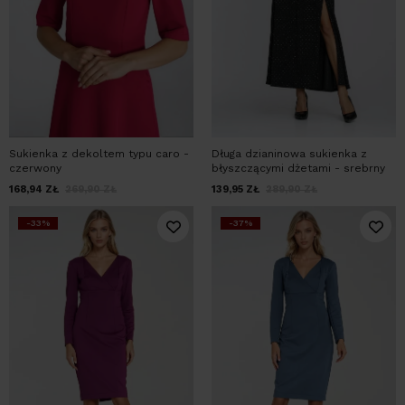
Sukienka z dekoltem typu caro -
Długa dzianinowa sukienka z
czerwony
błyszczącymi dżetami - srebrny
168,94
ZŁ
269,90
ZŁ
139,95
ZŁ
289,90
ZŁ
-33%
-37%