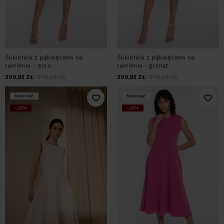
Sukienka z pęknięciem na
Sukienka z pęknięciem na
ramieniu - ecru
ramieniu - granat
209,92
ZŁ
279,90
ZŁ
209,92
ZŁ
279,90
ZŁ
Nowość
Nowość
-25%
-25%