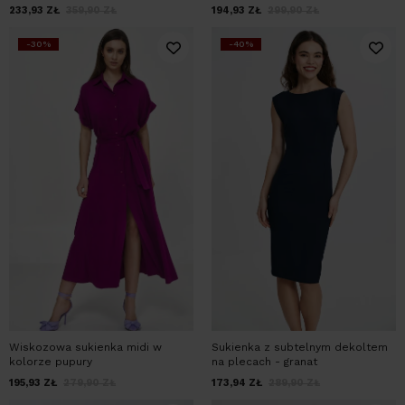
233,93
ZŁ
359,90
ZŁ
194,93
ZŁ
299,90
ZŁ
-30%
-40%
Wiskozowa sukienka midi w
Sukienka z subtelnym dekoltem
kolorze pupury
na plecach - granat
195,93
ZŁ
279,90
ZŁ
173,94
ZŁ
289,90
ZŁ