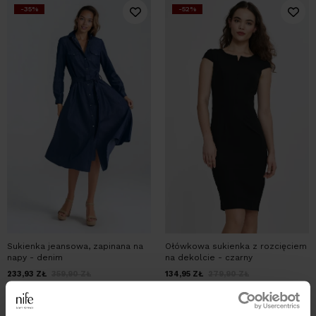
-35%
-52%
Sukienka jeansowa, zapinana na
Ołówkowa sukienka z rozcięciem
napy - denim
na dekolcie - czarny
233,93
ZŁ
359,90
ZŁ
134,95
ZŁ
279,90
ZŁ
-33%
-33%