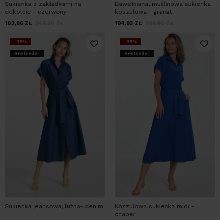
Sukienka z zakładkami na
Bawełniana, muślinowa sukienka
dekolcie - czerwony
koszulowa - granat
103,96
ZŁ
269,90
ZŁ
194,93
ZŁ
299,90
ZŁ
-35%
-35%
Bestseller
Bestseller
Sukienka jeansowa, luźna- denim
Koszulowa sukienka midi -
chaber