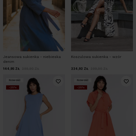
Jeansowa sukienka - niebieska
Koszulowa sukienka - wzór
denim
144,95
ZŁ
289,90
ZŁ
224,92
ZŁ
299,90
ZŁ
Nowość
Nowość
-25%
-25%