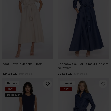
Koszulowa sukienka - beż
Jeansowa sukienka maxi z długim
rękawem
224,92
ZŁ
299,90
ZŁ
271,92
ZŁ
339,90
ZŁ
Nowość
Nowość
-25%
-40%
Bestseller