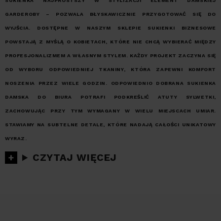
SUKIENKA NAJPROSTSZY W STYLIZACJI ELEMENT DAMSKIEJ
GARDEROBY – POZWALA BŁYSKAWICZNIE PRZYGOTOWAĆ SIĘ DO
WYJŚCIA. DOSTĘPNE W NASZYM SKLEPIE SUKIENKI BIZNESOWE
POWSTAJĄ Z MYŚLĄ O KOBIETACH, KTÓRE NIE CHCĄ WYBIERAĆ MIĘDZY
PROFESJONALIZMEM A WŁASNYM STYLEM. KAŻDY PROJEKT ZACZYNA SIĘ
OD WYBORU ODPOWIEDNIEJ TKANINY, KTÓRA ZAPEWNI KOMFORT
NOSZENIA PRZEZ WIELE GODZIN. ODPOWIEDNIO DOBRANA SUKIENKA
DAMSKA DO BIURA POTRAFI PODKREŚLIĆ ATUTY SYLWETKI,
ZACHOWUJĄC PRZY TYM WYMAGANY W WIELU MIEJSCACH UMIAR.
STAWIAMY NA SUBTELNE DETALE, KTÓRE NADAJĄ CAŁOŚCI UNIKATOWY
WYRAZ.
CZYTAJ