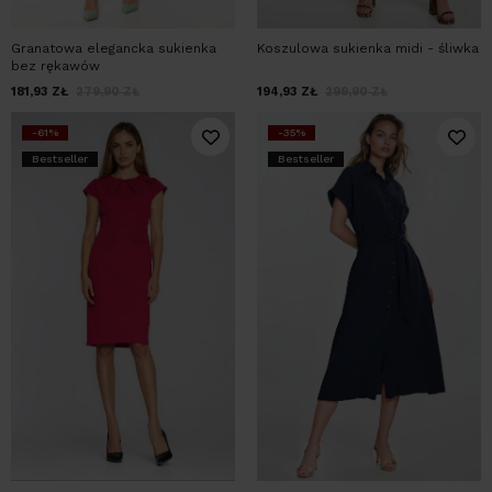
Granatowa elegancka sukienka
Koszulowa sukienka midi - śliwka
bez rękawów
181,93
ZŁ
279,90
ZŁ
194,93
ZŁ
299,90
ZŁ
-61%
-35%
Bestseller
Bestseller