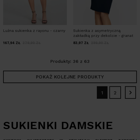
Luźna sukienka z rayonu - czarny
Sukienka z asymetryczną
zakładką przy dekolcie - granat
167,94
ZŁ
279,90
ZŁ
83,97
ZŁ
289,90
ZŁ
Produkty: 36 z 63
POKAŻ KOLEJNE PRODUKTY
1
2
SUKIENKI DAMSKIE