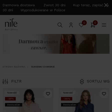
Darmowa dostawa Zwrot 30 dni Kup teraz, zapłać za
30 dni Wyprodukowane w Polsce
0
0
STRONA GŁÓWNA
SUKIENKI DAMSKIE
FILTR
SORTUJ WG
Nowość
Nowość
-25%
-20%
Bestseller
Bestseller