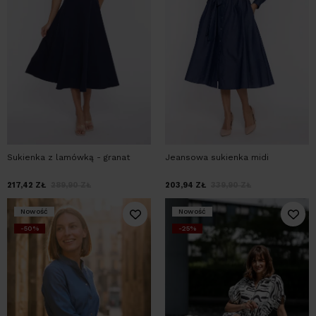
Sukienka z lamówką - granat
Jeansowa sukienka midi
217,42
ZŁ
289,90
ZŁ
203,94
ZŁ
339,90
ZŁ
Nowość
Nowość
-50%
-25%