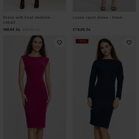
Dress with boat neckline -
Loose rayon dress - black
cobalt
168,94
ZŁ
269,90
ZŁ
279,90
ZŁ
-71%