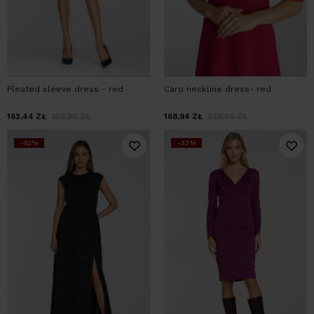
Pleated sleeve dress - red
Caro neckline dress- red
162,44
ZŁ
259,90
ZŁ
168,94
ZŁ
269,90
ZŁ
-52%
-33%