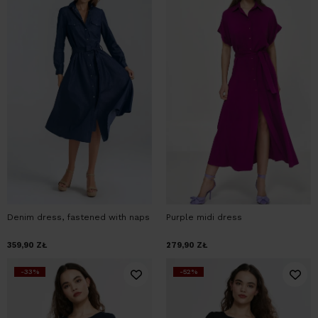
Denim dress, fastened with naps
Purple midi dress
359,90
ZŁ
279,90
ZŁ
-33%
-52%