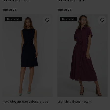
Piped dress - ecru
Piped dress - pink
289,90
ZŁ
289,90
ZŁ
Bestseller
Bestseller
Navy elegant sleeveless dress
Midi shirt dress - plum