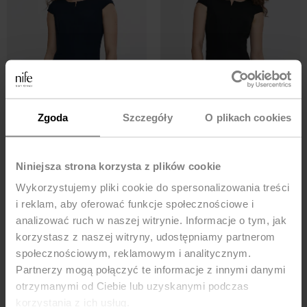
Zgoda
Szczegóły
O plikach cookies
Niniejsza strona korzysta z plików cookie
Pencil dress with a neckline slit -
Pencil dress with a neckline slit -
Wykorzystujemy pliki cookie do spersonalizowania treści
navy blue
black
i reklam, aby oferować funkcje społecznościowe i
188,93
ZŁ
279,90
ZŁ
134,95
ZŁ
279,90
ZŁ
analizować ruch w naszej witrynie. Informacje o tym, jak
korzystasz z naszej witryny, udostępniamy partnerom
-33%
społecznościowym, reklamowym i analitycznym.
Partnerzy mogą połączyć te informacje z innymi danymi
otrzymanymi od Ciebie lub uzyskanymi podczas
korzystania z ich usług.