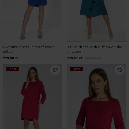
Oversize dress in cornflower
Azure dress with ruffles on the
colour
shoulder
229,90
ZŁ
139,93
ZŁ
209,90
ZŁ
-38%
-37%