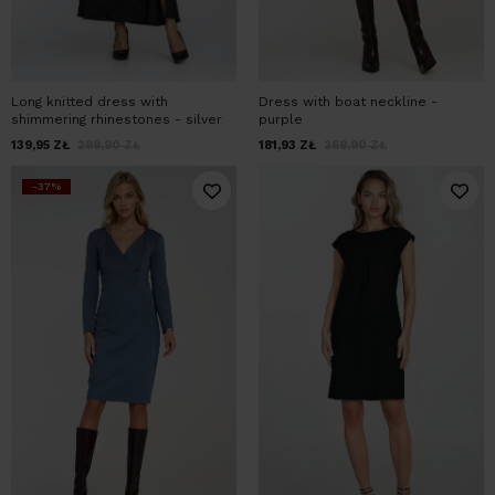
Long knitted dress with
Dress with boat neckline -
shimmering rhinestones - silver
purple
139,95
ZŁ
289,90
ZŁ
181,93
ZŁ
269,90
ZŁ
-37%