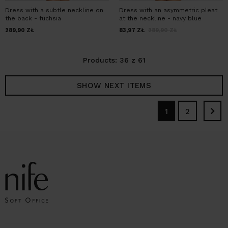
Dress with a subtle neckline on
Dress with an asymmetric pleat
the back - fuchsia
at the neckline - navy blue
289,90
ZŁ
83,97
ZŁ
289,90
ZŁ
Products: 36 z 61
SHOW NEXT ITEMS
1
2