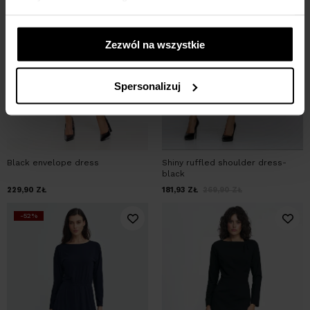
Zezwól na wszystkie
Spersonalizuj
Black envelope dress
Shiny ruffled shoulder dress-
black
229,90
ZŁ
181,93
ZŁ
269,90
ZŁ
-52%