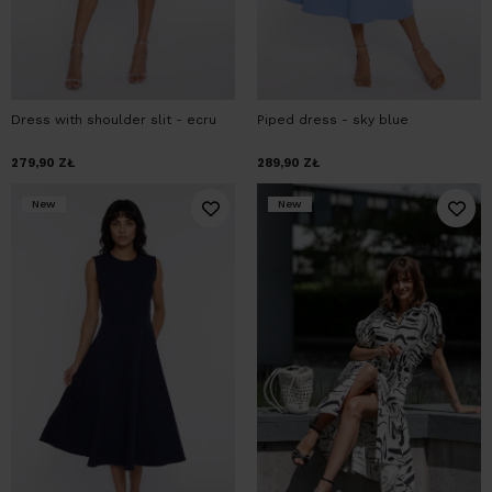
Dress with shoulder slit - ecru
Piped dress - sky blue
279,90
ZŁ
289,90
ZŁ
New
New