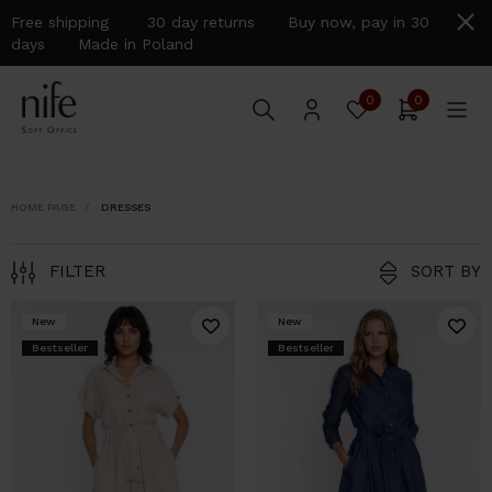
Free shipping 30 day returns Buy now, pay in 30
days Made in Poland
0
0
HOME PAGE
DRESSES
FILTER
SORT BY
New
New
Bestseller
Bestseller