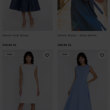
Denim midi dress
Denim dress - blue denim
339,90
ZŁ
289,90
ZŁ
New
New