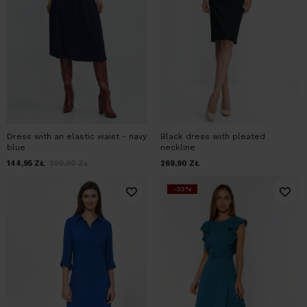
Dress with an elastic waist - navy
Black dress with pleated
blue
neckline
144,95
ZŁ
299,90
ZŁ
269,90
ZŁ
-33%