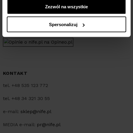
Zezwól na wszystkie
Pracujemy od pn-pt:
w godzinach 8:00-15:30
Spersonalizuj
KONTAKT
tel. +48 535 123 772
tel. +48 34 321 30 55
e-mail:
sklep@nife.pl
MEDIA e-mail:
pr@nife.pl