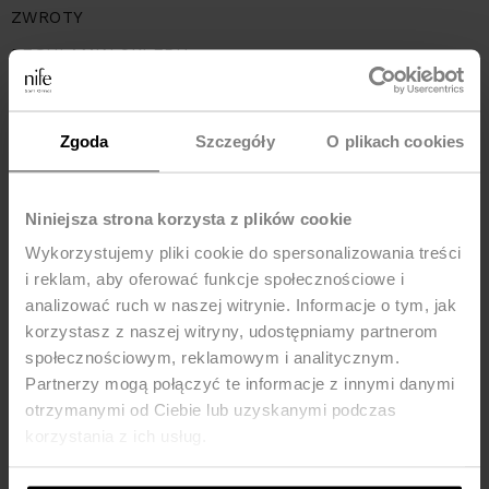
ZWROTY
REGULAMIN SKLEPU
KARTA PODARUNKOWA
POLITYKA PRYWATNOŚCI
Zgoda
Szczegóły
O plikach cookies
REKLAMACJE
O NAS
Niniejsza strona korzysta z plików cookie
FAQ – NAJCZĘŚCIEJ ZADAWANE PYTANIA
Wykorzystujemy pliki cookie do spersonalizowania treści
BAZA WIEDZY
i reklam, aby oferować funkcje społecznościowe i
analizować ruch w naszej witrynie. Informacje o tym, jak
korzystasz z naszej witryny, udostępniamy partnerom
społecznościowym, reklamowym i analitycznym.
Partnerzy mogą połączyć te informacje z innymi danymi
ADRESY
otrzymanymi od Ciebie lub uzyskanymi podczas
korzystania z ich usług.
ul. Lipowa 24
42-229 Częstochowa