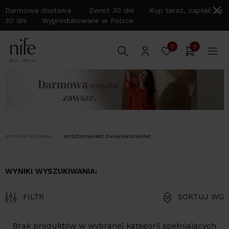
Darmowa dostawa Zwrot 30 dni Kup teraz, zapłać za
30 dni Wyprodukowane w Polsce
0
0
STRONA GŁÓWNA
WYSZUKIWANIE ZAAWANSOWANE
WYNIKI WYSZUKIWANIA:
FILTR
SORTUJ WG
Brak produktów w wybranej kategorii spełniających