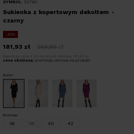
SYMBOL
: S276C
Sukienka z kopertowym dekoltem -
czarny
-33%
181,93
zł
269,90
zł
Najniższa cena z 30 dni przed obniżką: 181,93 zł
cena obniżona:
promocja cenowa na produkt
Kolor:
Rozmiar:
36
38
40
42