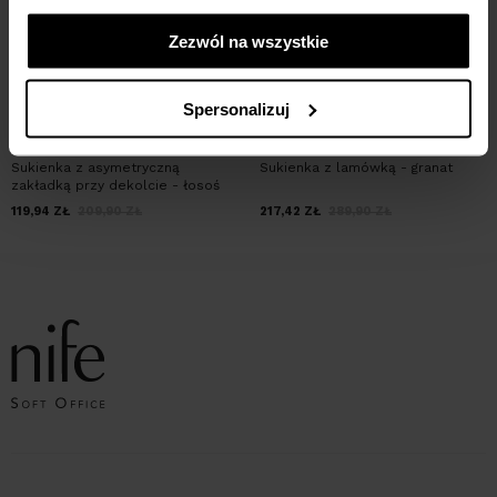
Zezwól na wszystkie
Spersonalizuj
Sukienka z asymetryczną
Sukienka z lamówką - granat
zakładką przy dekolcie - łosoś
119,94
ZŁ
209,90
ZŁ
217,42
ZŁ
289,90
ZŁ