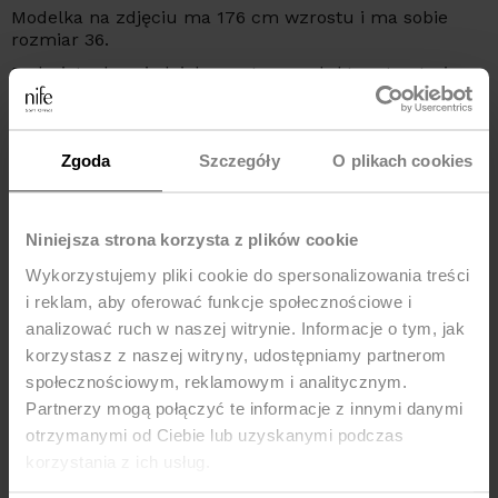
Modelka na zdjęciu ma 176 cm wzrostu i ma sobie
rozmiar 36.
Podmiot odpowiedzialny za ten produkt na terytorium
UE:
NIFE Sp. z o o., ul. Lipowa 22/24, 42-202 Częstochowa,
kraj: Polska, telefon: +48 535 123 772, e-mail:
Zgoda
Szczegóły
O plikach cookies
sklep@nife.pl
Niniejsza strona korzysta z plików cookie
MOŻE CI SIĘ SPODOBAĆ
Wykorzystujemy pliki cookie do spersonalizowania treści
-43%
Nowość
i reklam, aby oferować funkcje społecznościowe i
-25%
analizować ruch w naszej witrynie. Informacje o tym, jak
Bestseller
korzystasz z naszej witryny, udostępniamy partnerom
społecznościowym, reklamowym i analitycznym.
Partnerzy mogą połączyć te informacje z innymi danymi
otrzymanymi od Ciebie lub uzyskanymi podczas
korzystania z ich usług.