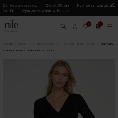
Darmowa dostawa Zwrot 30 dni Kup teraz, zapłać za
30 dni Wyprodukowane w Polsce
0
0
STRONA GŁÓWNA
SUKIENKI DAMSKIE
SUKIENKI DZIANINOWE
SUKIENKA
Z KOPERTOWYM DEKOLTEM - CZARNY