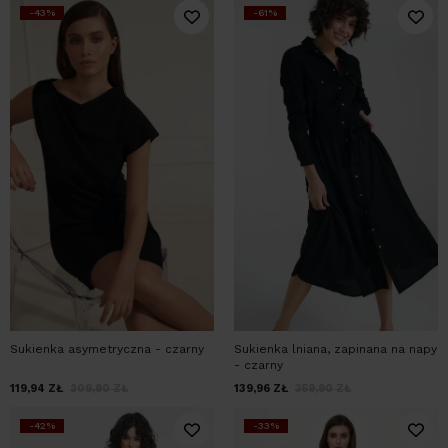
-43%
-61%
Sukienka asymetryczna - czarny
Sukienka lniana, zapinana na napy
- czarny
119,94
ZŁ
209,90
ZŁ
139,96
ZŁ
359,90
ZŁ
-42%
-33%