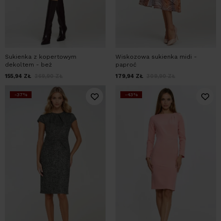
Sukienka z kopertowym
Wiskozowa sukienka midi -
dekoltem - beż
paproć
155,94
ZŁ
269,90
ZŁ
179,94
ZŁ
309,90
ZŁ
-37%
-43%