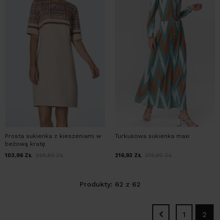
Prosta sukienka z kieszeniami w
Turkusowa sukienka maxi
beżową kratę
103,96
ZŁ
269,90
ZŁ
216,93
ZŁ
319,90
ZŁ
Produkty: 62 z 62
1
2