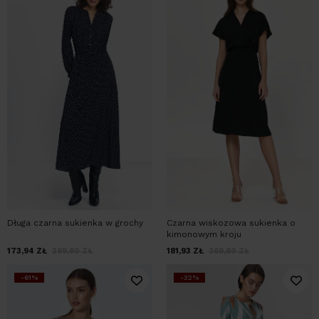
Długa czarna sukienka w grochy
Czarna wiskozowa sukienka o
kimonowym kroju
173,94
ZŁ
299,90
ZŁ
181,93
ZŁ
269,90
ZŁ
-61%
-32%