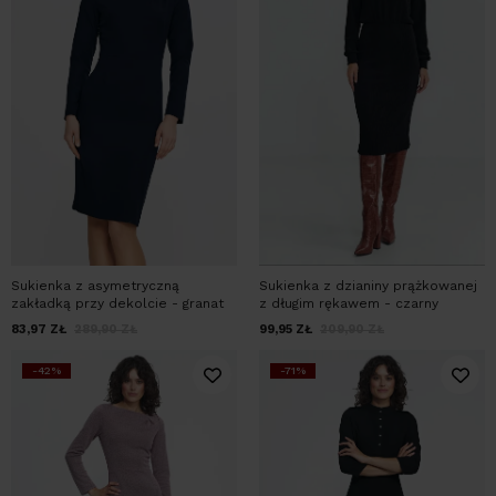
Sukienka z asymetryczną
Sukienka z dzianiny prążkowanej
zakładką przy dekolcie - granat
z długim rękawem - czarny
83,97
ZŁ
289,90
ZŁ
99,95
ZŁ
209,90
ZŁ
-42%
-71%