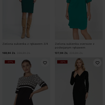
Zielona sukienka z rękawem 3/4
Zielona sukienka oversize z
podwijanym rękawem
168,94
ZŁ
269,90
ZŁ
137,94
ZŁ
239,90
ZŁ
-37%
-33%