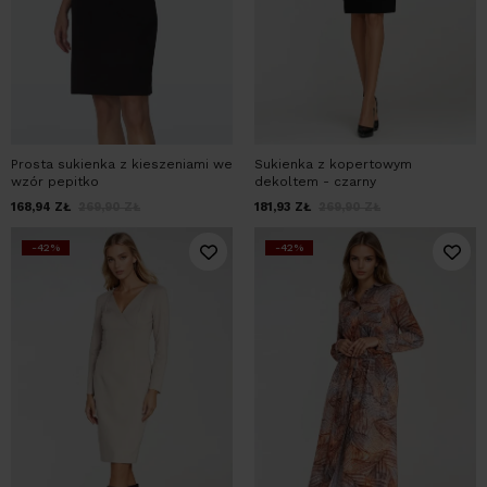
Prosta sukienka z kieszeniami we
Sukienka z kopertowym
wzór pepitko
dekoltem - czarny
168,94
ZŁ
269,90
ZŁ
181,93
ZŁ
269,90
ZŁ
-42%
-42%