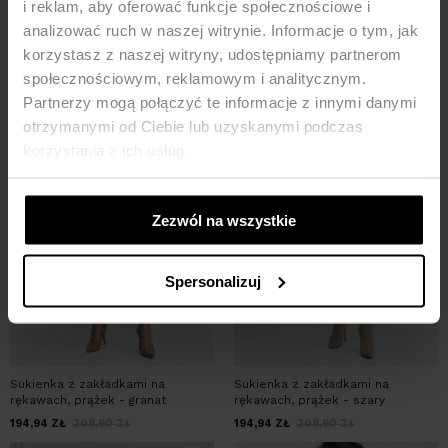
i reklam, aby oferować funkcje społecznościowe i
209,93
ZŁ
309,90
ZŁ
99,95
ZŁ
209,90
ZŁ
analizować ruch w naszej witrynie. Informacje o tym, jak
-37%
-37%
korzystasz z naszej witryny, udostępniamy partnerom
społecznościowym, reklamowym i analitycznym.
Partnerzy mogą połączyć te informacje z innymi danymi
otrzymanymi od Ciebie lub uzyskanymi podczas
korzystania z ich usług.
Zezwól na wszystkie
Spersonalizuj
Sukienka z zakładkami na
Sukienka z zakładkami na
rękawach, prążek - granat
rękawach, prążek - szary
194,94
ZŁ
309,90
ZŁ
194,94
ZŁ
309,90
ZŁ