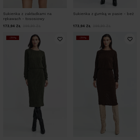
Sukienka z zakładkami na
Sukienka z gumką w pasie - beż
rękawach - łososiowy
173,94
ZŁ
299,90
ZŁ
173,94
ZŁ
299,90
ZŁ
-71%
-71%