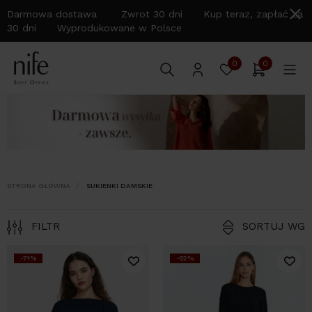
Darmowa dostawa Zwrot 30 dni Kup teraz, zapłać za
30 dni Wyprodukowane w Polsce
0
0
STRONA GŁÓWNA
SUKIENKI DAMSKIE
FILTR
SORTUJ WG
-71%
-52%