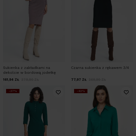
Sukienka z zakładkami na
Czarna sukienka z rękawem 3/4
dekolcie w bordową jodełkę
161,94
ZŁ
279,90
ZŁ
77,97
ZŁ
269,90
ZŁ
-37%
-43%