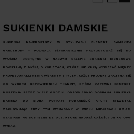
SUKIENKI DAMSKIE
SUKIENKA NAJPROSTSZY W STYLIZACJI ELEMENT DAMSKIEJ
GARDEROBY – POZWALA BŁYSKAWICZNIE PRZYGOTOWAĆ SIĘ DO
WYJŚCIA. DOSTĘPNE W NASZYM SKLEPIE SUKIENKI BIZNESOWE
POWSTAJĄ Z MYŚLĄ O KOBIETACH, KTÓRE NIE CHCĄ WYBIERAĆ MIĘDZY
PROFESJONALIZMEM A WŁASNYM STYLEM. KAŻDY PROJEKT ZACZYNA SIĘ
OD WYBORU ODPOWIEDNIEJ TKANINY, KTÓRA ZAPEWNI KOMFORT
NOSZENIA PRZEZ WIELE GODZIN. ODPOWIEDNIO DOBRANA SUKIENKA
DAMSKA DO BIURA POTRAFI PODKREŚLIĆ ATUTY SYLWETKI,
ZACHOWUJĄC PRZY TYM WYMAGANY W WIELU MIEJSCACH UMIAR.
STAWIAMY NA SUBTELNE DETALE, KTÓRE NADAJĄ CAŁOŚCI UNIKATOWY
WYRAZ.