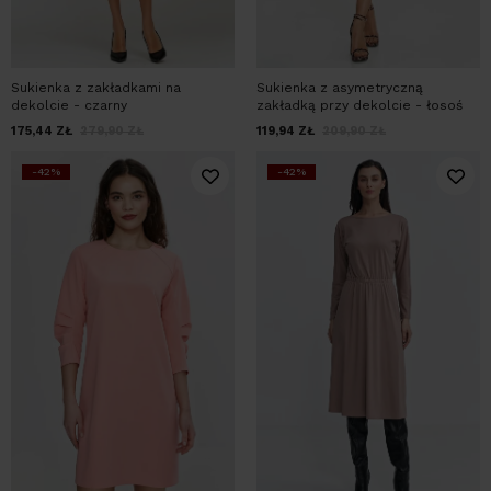
Sukienka z zakładkami na
Sukienka z asymetryczną
dekolcie - czarny
zakładką przy dekolcie - łosoś
175,44
ZŁ
279,90
ZŁ
119,94
ZŁ
209,90
ZŁ
-42%
-42%