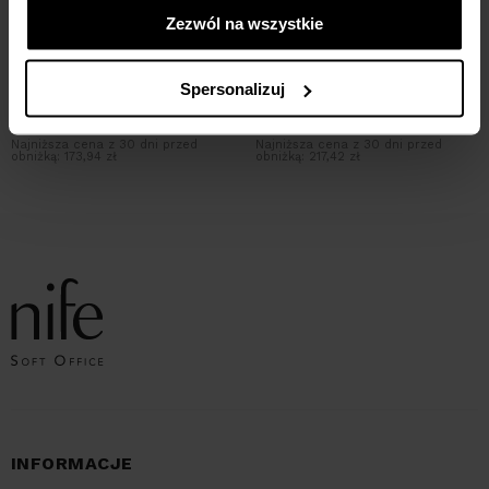
Zezwól na wszystkie
Jeansowa sukienka - niebieska
Sukienka z lamówką - błękit -
Spersonalizuj
denim
sky blue
144,95
ZŁ
289,90
ZŁ
217,42
ZŁ
289,90
ZŁ
Najniższa cena z 30 dni przed
Najniższa cena z 30 dni przed
obniżką:
173,94 zł
obniżką:
217,42 zł
INFORMACJE