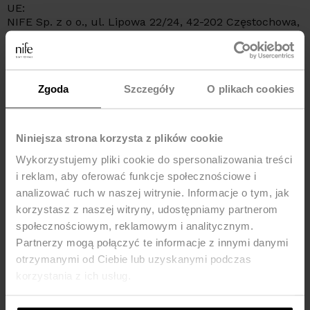
UE:
NIFE Sp. z o o., ul. Lipowa 22/24, 42-202 Częstochowa,
kraj: Polska, telefon: +48 535 123 772, e-mail:
sklep@nife.pl
Zgoda
Szczegóły
O plikach cookies
MOŻE CI SIĘ SPODOBAĆ
Nowość
Nowość
Niniejsza strona korzysta z plików cookie
-50%
-25%
Wykorzystujemy pliki cookie do spersonalizowania treści
i reklam, aby oferować funkcje społecznościowe i
analizować ruch w naszej witrynie. Informacje o tym, jak
korzystasz z naszej witryny, udostępniamy partnerom
społecznościowym, reklamowym i analitycznym.
Partnerzy mogą połączyć te informacje z innymi danymi
otrzymanymi od Ciebie lub uzyskanymi podczas
korzystania z ich usług.