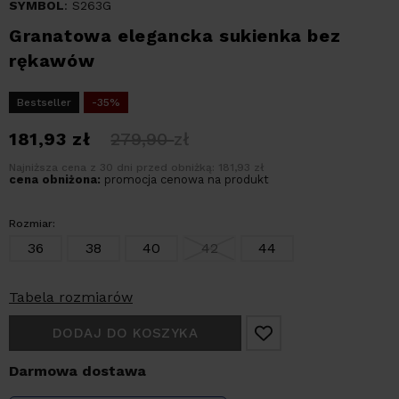
SYMBOL
: S263G
Granatowa elegancka sukienka bez
rękawów
Bestseller
-35%
181,93
zł
279,90
zł
Najniższa cena z 30 dni przed obniżką: 181,93 zł
cena obniżona:
promocja cenowa na produkt
Rozmiar:
36
38
40
42
44
Tabela rozmiarów
DODAJ DO KOSZYKA
Darmowa dostawa