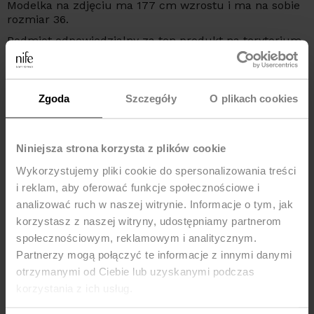
Modelka na zdjęciu ma 177 cm wzrostu i ma na sobie
rozmiar 36.
Podmiot odpowiedzialny za ten produkt na terytorium
UE:
NIFE Sp. z o o., ul. Lipowa 22/24, 42-202 Częstochowa,
kraj: Polska, telefon: +48 535 123 772, e-mail:
sklep@nife.pl
Zgoda
Szczegóły
O plikach cookies
MOŻE CI SIĘ SPODOBAĆ
Niniejsza strona korzysta z plików cookie
Wykorzystujemy pliki cookie do spersonalizowania treści
Nowość
-32%
i reklam, aby oferować funkcje społecznościowe i
-25%
analizować ruch w naszej witrynie. Informacje o tym, jak
korzystasz z naszej witryny, udostępniamy partnerom
społecznościowym, reklamowym i analitycznym.
Partnerzy mogą połączyć te informacje z innymi danymi
otrzymanymi od Ciebie lub uzyskanymi podczas
korzystania z ich usług.