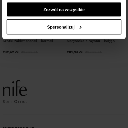
Zezwól na wszystkie
Spersonalizuj
Krótki żakiet chanel - karmel
Marynarka z rayonu - indygo
232,42
ZŁ
309,90
ZŁ
209,93
ZŁ
309,90
ZŁ