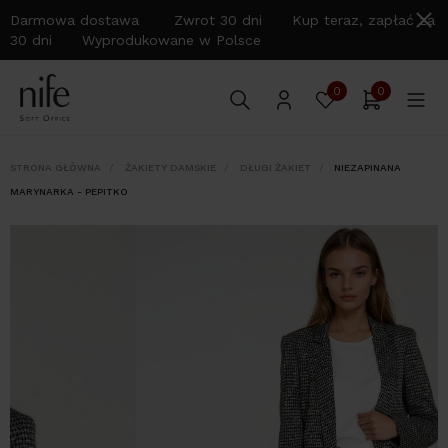
Darmowa dostawa Zwrot 30 dni Kup teraz, zapłać za
30 dni Wyprodukowane w Polsce
0
0
STRONA GŁÓWNA
ŻAKIETY DAMSKIE
DŁUGI ŻAKIET
NIEZAPINANA
MARYNARKA - PEPITKO