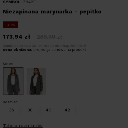
SYMBOL
: Z84PE
Niezapinana marynarka - pepitko
-40%
173,94
zł
289,90
zł
Najniższa cena z 30 dni przed obniżką: 289,90 zł
cena obniżona:
promocja cenowa na produkt
Kolor:
Rozmiar:
36
38
40
42
Tabela rozmiarów