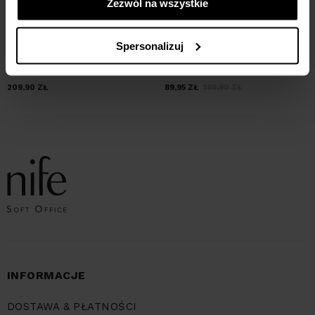
Zezwól na wszystkie
Spersonalizuj
Czarna trapezowa spódnica z
Spódnica midi z zakładkami -
ecoskóry
wzór zebra- granat
209,90
ZŁ
89,95
ZŁ
189,90
ZŁ
INFORMACJE
DOSTAWA & PŁATNOŚCI