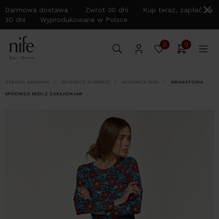
Darmowa dostawa Zwrot 30 dni Kup teraz, zapłać za
30 dni Wyprodukowane w Polsce
0
0
STRONA GŁÓWNA
SPÓDNICE DAMSKIE
SPÓDNICE MIDI
GRANATOWA
SPÓDNICA MIDI Z ZAKŁADKAMI