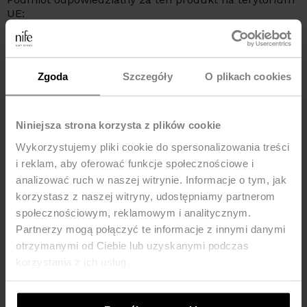
UE:
NIFE Sp. z o o., ul. Lipowa 22/24, 42-202 Częstochowa,
kraj: Polska, telefon: +48 535 123 772, e-mail:
sklep@nife.pl
Zgoda
Szczegóły
O plikach cookies
MOŻE CI SIĘ SPODOBAĆ
Niniejsza strona korzysta z plików cookie
-53%
Wykorzystujemy pliki cookie do spersonalizowania treści
i reklam, aby oferować funkcje społecznościowe i
analizować ruch w naszej witrynie. Informacje o tym, jak
korzystasz z naszej witryny, udostępniamy partnerom
społecznościowym, reklamowym i analitycznym.
Partnerzy mogą połączyć te informacje z innymi danymi
otrzymanymi od Ciebie lub uzyskanymi podczas
korzystania z ich usług.