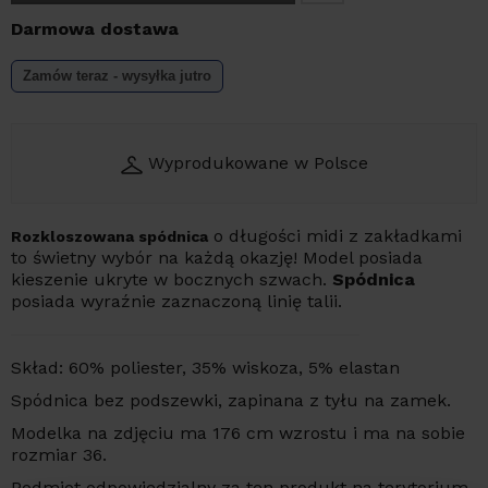
Darmowa dostawa
Zamów teraz - wysyłka
jutro
Wyprodukowane w Polsce
o długości midi z zakładkami
Rozkloszowana spódnica
to świetny wybór na każdą okazję! Model posiada
kieszenie ukryte w bocznych szwach.
Spódnica
posiada wyraźnie zaznaczoną linię talii.
Skład: 60% poliester, 35% wiskoza, 5% elastan
Spódnica bez podszewki, zapinana z tyłu na zamek.
Modelka na zdjęciu ma 176 cm wzrostu i ma na sobie
rozmiar 36.
Podmiot odpowiedzialny za ten produkt na terytorium