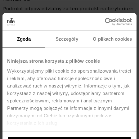
Podmiot odpowiedzialny za ten produkt na terytorium
UE:
NIFE Sp. z o o., ul. Lipowa 22/24, 42-202 Częstochowa,
kraj: Polska, telefon: +48 535 123 772, e-mail:
sklep@nife.pl
Zgoda
Szczegóły
O plikach cookies
MOŻE CI SIĘ SPODOBAĆ
Niniejsza strona korzysta z plików cookie
Wykorzystujemy pliki cookie do spersonalizowania treści
-30%
-33%
i reklam, aby oferować funkcje społecznościowe i
analizować ruch w naszej witrynie. Informacje o tym, jak
korzystasz z naszej witryny, udostępniamy partnerom
społecznościowym, reklamowym i analitycznym.
Partnerzy mogą połączyć te informacje z innymi danymi
otrzymanymi od Ciebie lub uzyskanymi podczas
korzystania z ich usług.