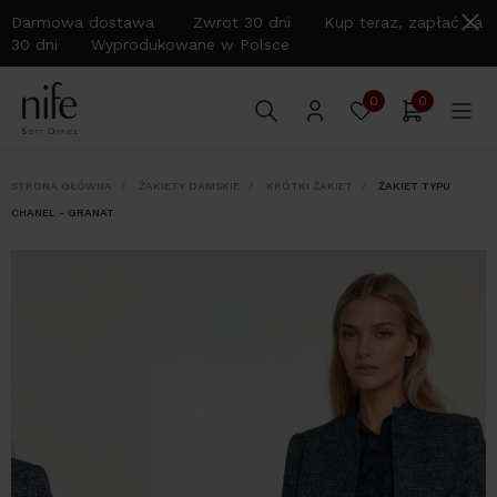
Darmowa dostawa Zwrot 30 dni Kup teraz, zapłać za
30 dni Wyprodukowane w Polsce
0
0
STRONA GŁÓWNA
ŻAKIETY DAMSKIE
KRÓTKI ŻAKIET
ŻAKIET TYPU
CHANEL - GRANAT