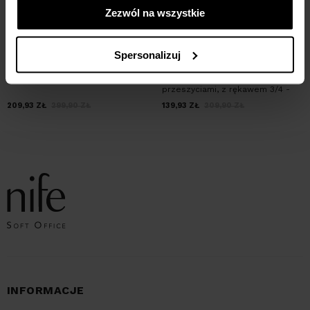
Zezwól na wszystkie
Spersonalizuj
Beżowa marynarka bez zapięcia
Dłuższa marynarka z
przeszyciami, z rękawem 3/4 -
róż
209,93
ZŁ
299,90
ZŁ
139,93
ZŁ
209,90
ZŁ
INFORMACJE