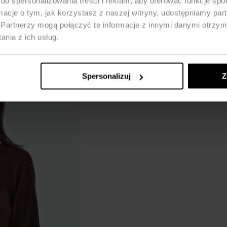
do spersonalizowania treści i reklam, aby oferować funkcje sp
ormacje o tym, jak korzystasz z naszej witryny, udostępniamy p
Partnerzy mogą połączyć te informacje z innymi danymi otrzym
nia z ich usług.
Spersonalizuj
Z