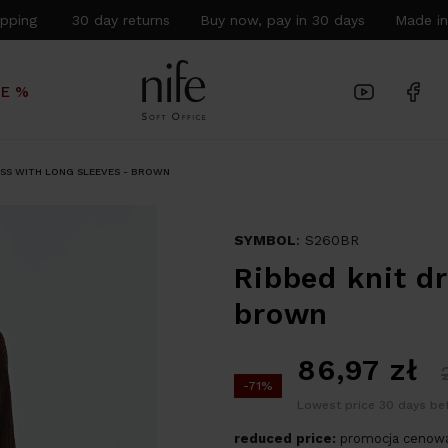
hipping 30 day returns Buy now, pay in 30 days Made in
LE %
ESS WITH LONG SLEEVES - BROWN
SYMBOL
: S260BR
Ribbed knit dr
brown
86,97
zł
-71%
Lowest price 30 days bef
reduced price:
promocja cenowa