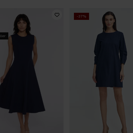
-37%
ller