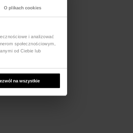
O plikach cookies
ołecznościowe i analizować
artnerom społecznościowym,
anymi od Ciebie lub
ezwól na wszystkie