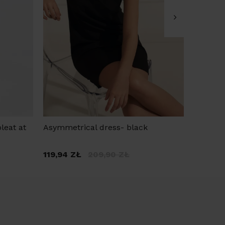
leat at
Asymmetrical dress- black
Dress wi
119,94
ZŁ
209,90
ZŁ
279,90