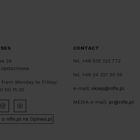
SSES
CONTACT
wa 24
tel. +48 535 123 772
Częstochowa
tel. +48 34 321 30 55
 from Monday to Friday:
e-mail:
sklep@nife.pl
 till 15:30
MEDIA e-mail:
pr@nife.pl