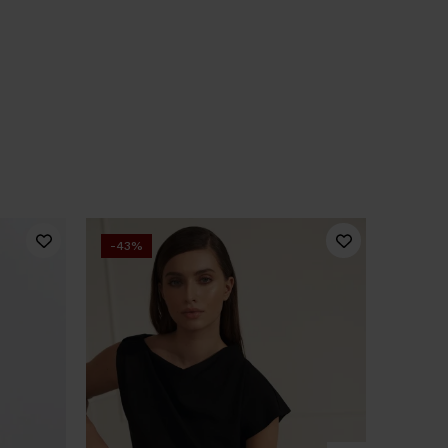
-43%
New