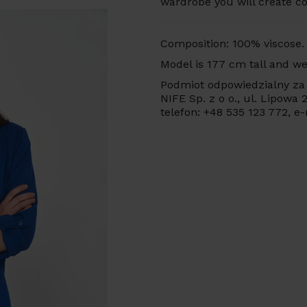
wardrobe you will create cou
Composition: 100% viscose.
Model is 177 cm tall and we
Podmiot odpowiedzialny za 
NIFE Sp. z o o., ul. Lipowa
telefon: +48 535 123 772, e-