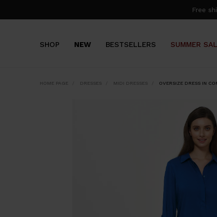
Free s
SHOP
NEW
BESTSELLERS
SUMMER SA
HOME PAGE
DRESSES
MIDI DRESSES
OVERSIZE DRESS IN C