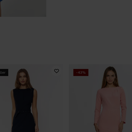
ller
-43%