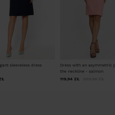
gant sleeveless dress
Dress with an asymmetric p
the neckline - salmon
ZŁ
119,94
ZŁ
209,90
ZŁ