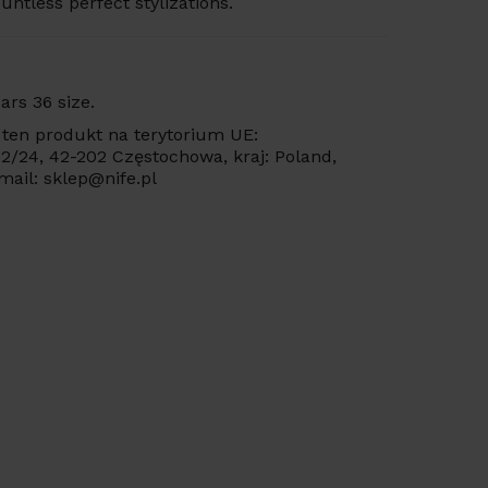
ntless perfect stylizations.
ars 36 size.
ten produkt na terytorium UE:
 22/24, 42-202 Częstochowa, kraj: Poland,
mail: sklep@nife.pl