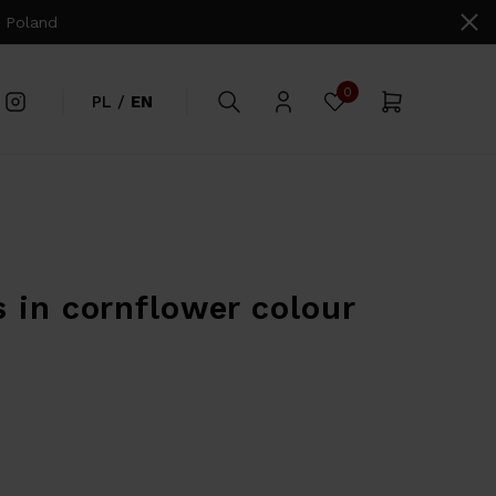
 Poland
0
PL
/
EN
s in cornflower colour