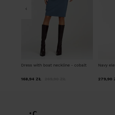
Dress with boat neckline - cobalt
Navy ele
168,94
ZŁ
269,90
ZŁ
279,90