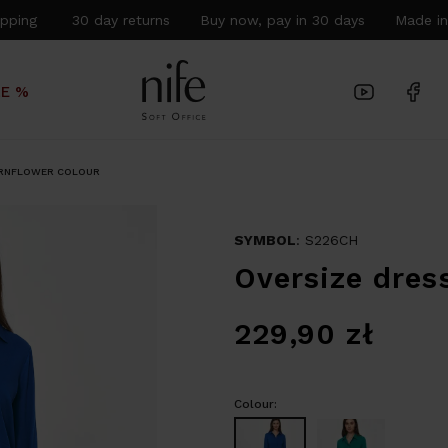
hipping 30 day returns Buy now, pay in 30 days Made in
LE %
ORNFLOWER COLOUR
SYMBOL
: S226CH
Oversize dres
229,90
zł
Colour: