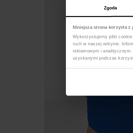
Zgoda
Niniejsza strona korzysta z
Wykorzystujemy pliki cookie 
ruch w naszej witrynie. Inf
reklamowym i analitycznym. 
uzyskanymi podczas korzysta