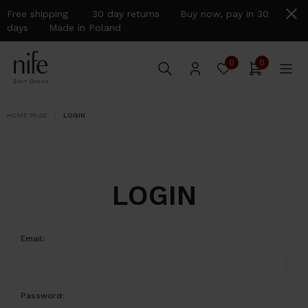
Free shipping 30 day returns Buy now, pay in 30
days Made in Poland
0
0
HOME PAGE
LOGIN
LOGIN
Email:
Password: