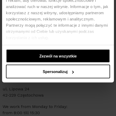
i reklam, aby oferować funkcje społecznościowe i
analizować ruch w naszej witrynie. Informacje o tym, jak
SHOP REGULATIONS
korzystasz z naszej witryny, udostępniamy partnerom
społecznościowym, reklamowym i analitycznym.
PRIVACY POLICY
Partnerzy mogą połączyć te informacje z innymi danymi
otrzymanymi od Ciebie lub uzyskanymi podczas
FAQ
korzystania z ich usług.
ABOUT BRAND
WHOLESALE
Zezwól na wszystkie
Spersonalizuj
ADDRESSES
ul. Lipowa 24
42-229 Częstochowa
We work from Monday to Friday:
from 8:00 till 15:30