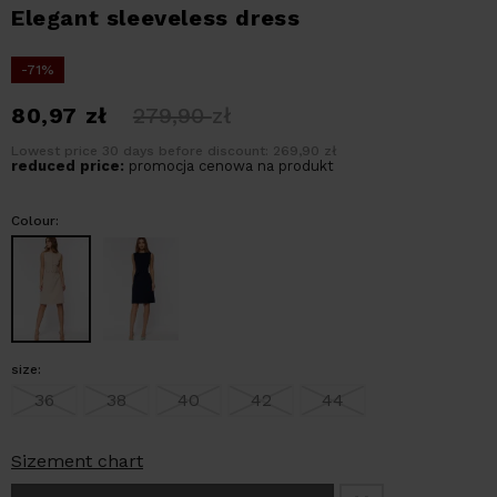
Elegant sleeveless dress
-71%
80,97
zł
279,90
zł
Lowest price 30 days before discount: 269,90 zł
reduced price:
promocja cenowa na produkt
Colour:
size:
36
38
40
42
44
Sizement chart