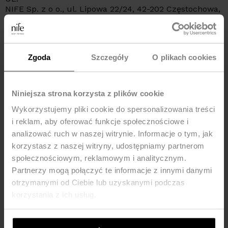
NIFE Sp. z o o., ul. Lipowa 22/24, 42-202 Częstochowa,
kraj: Poland, telefon: +48 535 123 772, e-mail:
sklep@nife.pl
Zgoda
Szczegóły
O plikach cookies
YOU MAY LIKE IT
New
-42%
Niniejsza strona korzysta z plików cookie
-25%
Wykorzystujemy pliki cookie do spersonalizowania treści
i reklam, aby oferować funkcje społecznościowe i
analizować ruch w naszej witrynie. Informacje o tym, jak
korzystasz z naszej witryny, udostępniamy partnerom
społecznościowym, reklamowym i analitycznym.
Partnerzy mogą połączyć te informacje z innymi danymi
otrzymanymi od Ciebie lub uzyskanymi podczas
korzystania z ich usług.