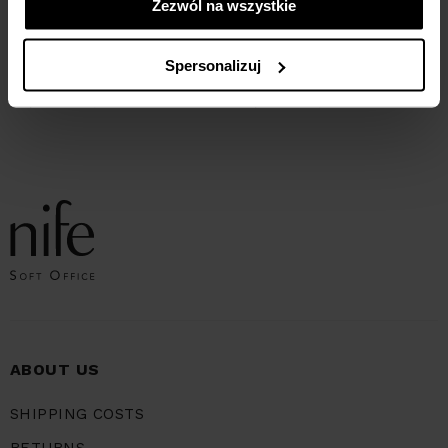
Zezwól na wszystkie
Piped dress - pink
Dress with pleats on the sleeves
Spersonalizuj
- salmon
217,42
ZŁ
289,90
ZŁ
173,94
ZŁ
299,90
ZŁ
ABOUT US
SHIPPING COSTS