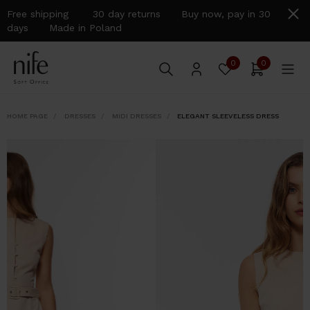
Free shipping 30 day returns Buy now, pay in 30
days Made in Poland
0
0
HOME PAGE
DRESSES
MIDI DRESSES
ELEGANT SLEEVELESS DRESS