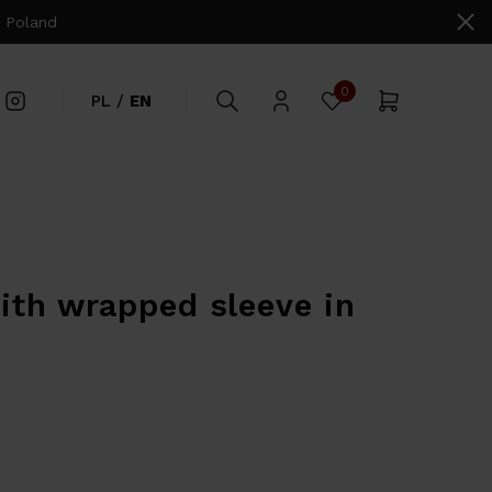
 Poland
0
PL
/
EN
with wrapped sleeve in