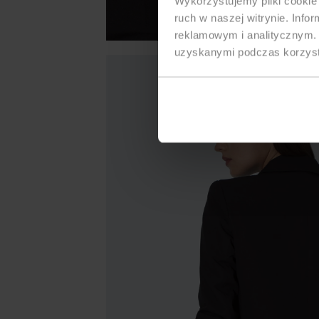
Wykorzystujemy pliki cookie 
ruch w naszej witrynie. Inf
reklamowym i analitycznym. 
uzyskanymi podczas korzysta