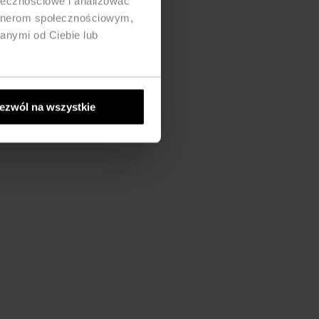
ołecznościowe i analizować
artnerom społecznościowym,
anymi od Ciebie lub
ezwól na wszystkie