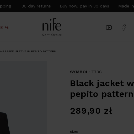
hipping 30 day returns Buy now, pay in 30 days Made in
LE %
WRAPPED SLEEVE IN PEPITO PATTERN
SYMBOL
: Z73C
Black jacket 
pepito pattern
289,90
zł
size: