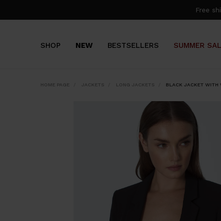
Free s
SHOP
NEW
BESTSELLERS
SUMMER SA
HOME PAGE
JACKETS
LONG JACKETS
BLACK JACKET WITH 