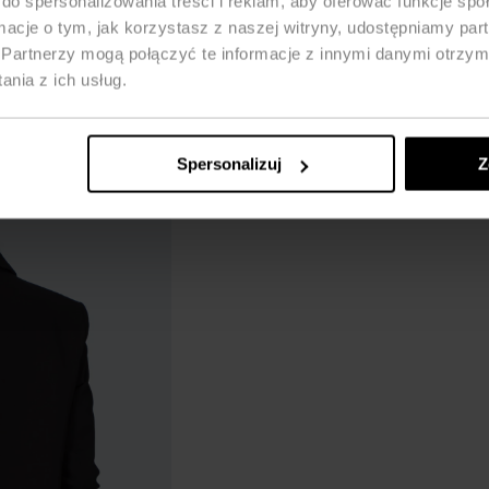
do spersonalizowania treści i reklam, aby oferować funkcje sp
ormacje o tym, jak korzystasz z naszej witryny, udostępniamy p
Partnerzy mogą połączyć te informacje z innymi danymi otrzym
nia z ich usług.
Spersonalizuj
Z