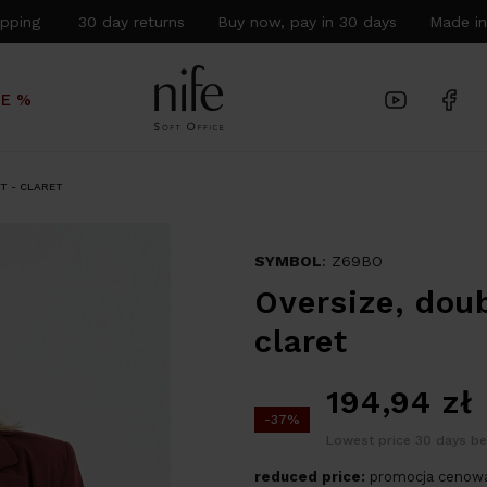
hipping 30 day returns Buy now, pay in 30 days Made in
LE %
T - CLARET
SYMBOL
: Z69BO
Oversize, doub
claret
194,94
zł
-37%
Lowest price 30 days be
reduced price:
promocja cenowa