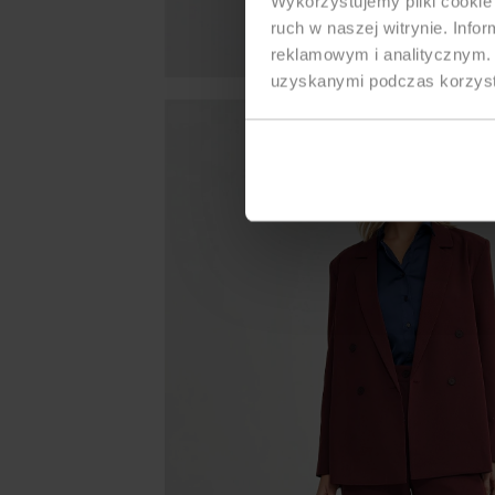
Wykorzystujemy pliki cookie 
ruch w naszej witrynie. Inf
reklamowym i analitycznym. 
uzyskanymi podczas korzysta