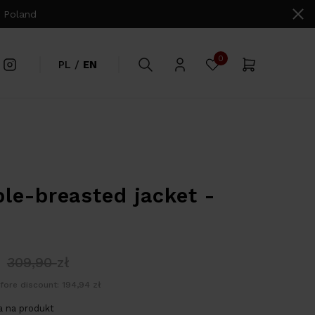
 Poland
0
PL
/
EN
le-breasted jacket -
309,90
zł
fore discount: 194,94 zł
 na produkt