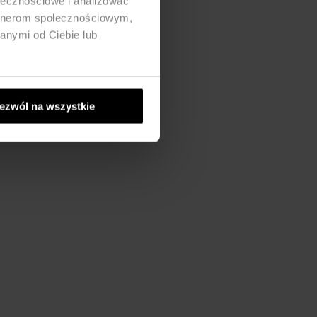
ołecznościowe i analizować
artnerom społecznościowym,
anymi od Ciebie lub
ezwól na wszystkie