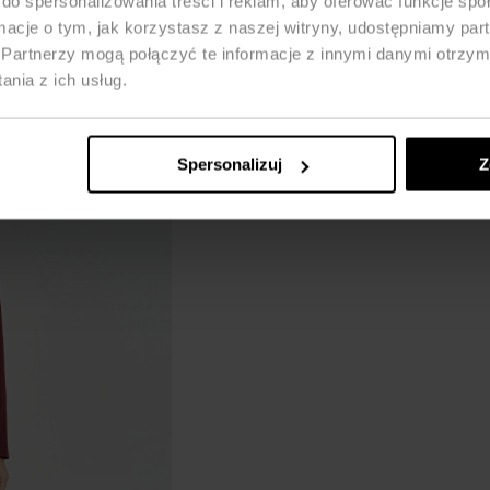
do spersonalizowania treści i reklam, aby oferować funkcje sp
ormacje o tym, jak korzystasz z naszej witryny, udostępniamy p
Partnerzy mogą połączyć te informacje z innymi danymi otrzym
nia z ich usług.
Spersonalizuj
Z