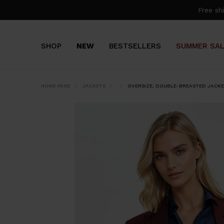
Free s
SHOP
NEW
BESTSELLERS
SUMMER SA
HOME PAGE
JACKETS
OVERSIZE, DOUBLE-BREASTED JACKE