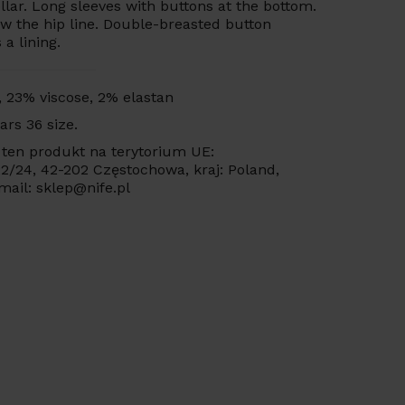
lar. Long sleeves with buttons at the bottom.
w the hip line. Double-breasted button
 a lining.
, 23% viscose, 2% elastan
ars 36 size.
ten produkt na terytorium UE:
 22/24, 42-202 Częstochowa, kraj: Poland,
mail: sklep@nife.pl