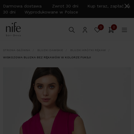
Darmowa dostawa Zwrot 30 dni Kup teraz, zapłać za
30 dni Wyprodukowane w Polsce
0
0
STRONA GŁÓWNA
BLUZKI DAMSKIE
BLUZKI KRÓTKI RĘKAW
WISKOZOWA BLUZKA BEZ RĘKAWÓW W KOLORZE FUKSJI