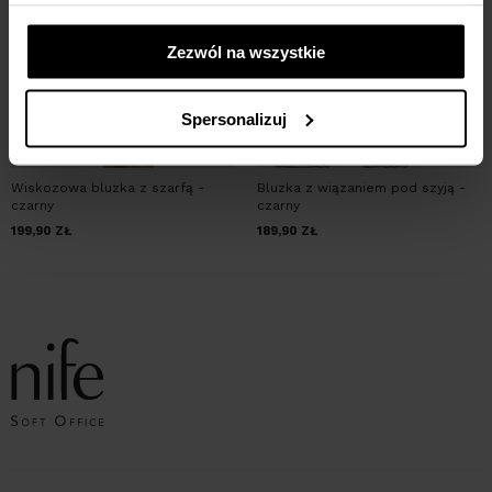
Zezwól na wszystkie
Spersonalizuj
Wiskozowa bluzka z szarfą -
Bluzka z wiązaniem pod szyją -
czarny
czarny
199,90
ZŁ
189,90
ZŁ