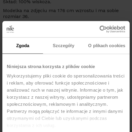
Skład: 100% wiskoza.
Modelka na zdjęciu ma 176 cm wzrostu i ma sobie
rozmiar 36.
Podmiot odpowiedzialny za ten produkt na terytorium
UE:
NIFE Sp. z o o., ul. Lipowa 22/24, 42-202 Częstochowa,
kraj: Polska, telefon: +48 535 123 772, e-mail:
Zgoda
Szczegóły
O plikach cookies
sklep@nife.pl
Niniejsza strona korzysta z plików cookie
MOŻE CI SIĘ SPODOBAĆ
Wykorzystujemy pliki cookie do spersonalizowania treści
i reklam, aby oferować funkcje społecznościowe i
Nowość
analizować ruch w naszej witrynie. Informacje o tym, jak
korzystasz z naszej witryny, udostępniamy partnerom
społecznościowym, reklamowym i analitycznym.
Partnerzy mogą połączyć te informacje z innymi danymi
otrzymanymi od Ciebie lub uzyskanymi podczas
korzystania z ich usług.