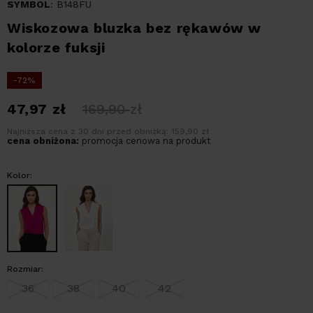
SYMBOL
: B148FU
Wiskozowa bluzka bez rękawów w
kolorze fuksji
-72%
47,97
zł
169,90
zł
Najniższa cena z 30 dni przed obniżką: 159,90 zł
cena obniżona:
promocja cenowa na produkt
Kolor:
Rozmiar:
36
38
40
42