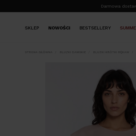
Darmowa dosta
SKLEP
NOWOŚCI
BESTSELLERY
SUMME
STRONA GŁÓWNA
BLUZKI DAMSKIE
BLUZKI KRÓTKI RĘKAW