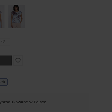
42
ałek
yprodukowane w Polsce