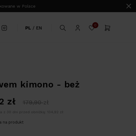
owane w Polsce
0
PL
/
EN
wem kimono - beż
92
zł
179,90
zł
a z 30 dni przed obniżką: 134,92 zł
 na produkt