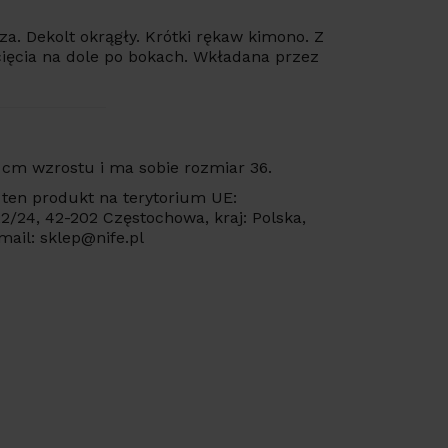
oza. Dekolt okrągły. Krótki rękaw kimono. Z
zcięcia na dole po bokach. Wkładana przez
 cm wzrostu i ma sobie rozmiar 36.
ten produkt na terytorium UE:
 22/24, 42-202 Częstochowa, kraj: Polska,
mail: sklep@nife.pl