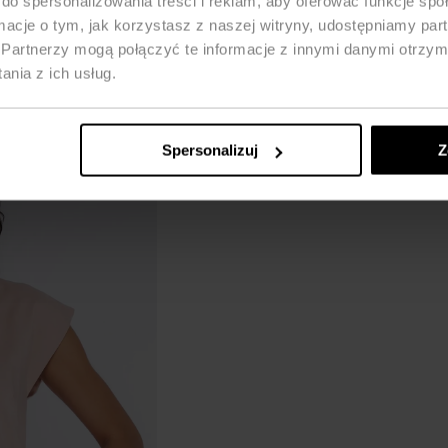
do spersonalizowania treści i reklam, aby oferować funkcje sp
ormacje o tym, jak korzystasz z naszej witryny, udostępniamy p
Partnerzy mogą połączyć te informacje z innymi danymi otrzym
nia z ich usług.
Spersonalizuj
Z