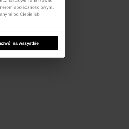
ołecznościowe i analizować
artnerom społecznościowym,
anymi od Ciebie lub
ezwól na wszystkie