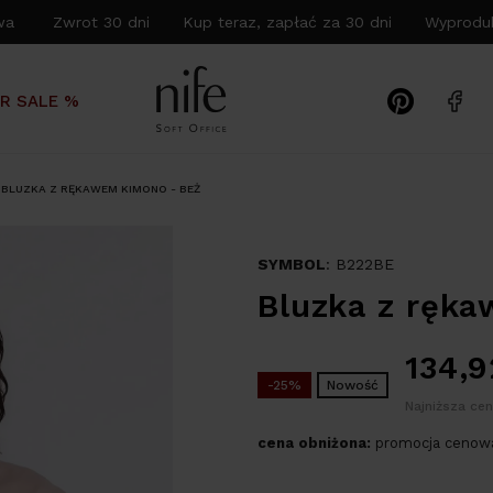
wa Zwrot 30 dni Kup teraz, zapłać za 30 dni Wyproduk
R SALE %
BLUZKA Z RĘKAWEM KIMONO - BEŻ
SYMBOL
: B222BE
Bluzka z ręka
134,
-25%
Nowość
Najniższa cen
cena obniżona:
promocja cenowa