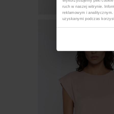
Wykorzystujemy pliki cookie 
ruch w naszej witrynie. Inf
reklamowym i analitycznym. 
uzyskanymi podczas korzysta