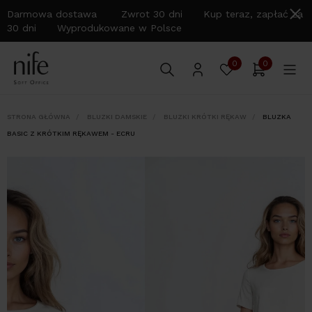
Darmowa dostawa Zwrot 30 dni Kup teraz, zapłać za
30 dni Wyprodukowane w Polsce
0
0
STRONA GŁÓWNA
BLUZKI DAMSKIE
BLUZKI KRÓTKI RĘKAW
BLUZKA
BASIC Z KRÓTKIM RĘKAWEM - ECRU