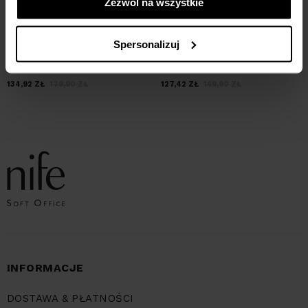
Zezwól na wszystkie
Spersonalizuj
Bluzka z rękawem kimono - liście
Bluzka bez rękawów, z dekoltem
V - śliwka
134,92
ZŁ
179,90
ZŁ
127,42
ZŁ
169,90
ZŁ
INFORMACJE
DOSTAWA & PŁATNOŚCI