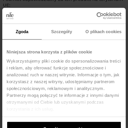
UE:
NIFE Sp. z o o., ul. Lipowa 22/24, 42-202 Częstochowa,
kraj: Polska, telefon: +48 535 123 772, e-mail:
sklep@nife.pl
Zgoda
Szczegóły
O plikach cookies
MOŻE CI SIĘ SPODOBAĆ
Niniejsza strona korzysta z plików cookie
Nowość
-25%
Wykorzystujemy pliki cookie do spersonalizowania treści
-25%
i reklam, aby oferować funkcje społecznościowe i
analizować ruch w naszej witrynie. Informacje o tym, jak
korzystasz z naszej witryny, udostępniamy partnerom
społecznościowym, reklamowym i analitycznym.
Partnerzy mogą połączyć te informacje z innymi danymi
otrzymanymi od Ciebie lub uzyskanymi podczas
korzystania z ich usług.