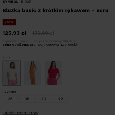
SYMBOL
: B193E
Bluzka basic z krótkim rękawem - ecru
-30%
125,93
zł
179,90
zł
Najniższa cena z 30 dni przed obniżką: 134,92 zł
cena obniżona:
promocja cenowa na produkt
Kolor:
Rozmiar:
36
38
40
42
Tabela rozmiarów