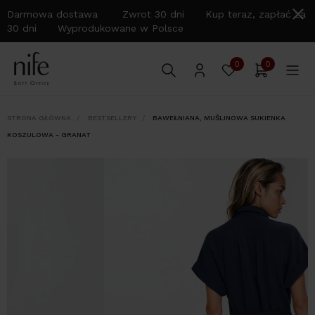
Darmowa dostawa Zwrot 30 dni Kup teraz, zapłać za
30 dni Wyprodukowane w Polsce
0
0
STRONA GŁÓWNA
BESTSELLERY
BAWEŁNIANA, MUŚLINOWA SUKIENKA
KOSZULOWA - GRANAT