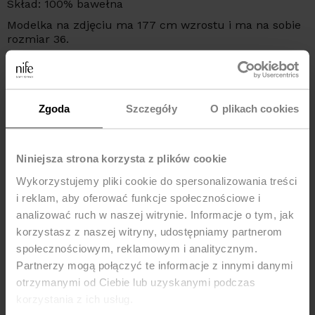
Skład: 100% bawełna
Modelka na zdjęciu ma 177 cm wzrostu i ma na sobie
rozmiar 36.
Podmiot odpowiedzialny za ten produkt na terytorium
UE:
NIFE Sp. z o o., ul. Lipowa 22/24, 42-202 Częstochowa,
kraj: Polska, telefon: +48 535 123 772, e-mail:
Zgoda
Szczegóły
O plikach cookies
sklep@nife.pl
Niniejsza strona korzysta z plików cookie
MOŻE CI SIĘ SPODOBAĆ
Wykorzystujemy pliki cookie do spersonalizowania treści
i reklam, aby oferować funkcje społecznościowe i
-52%
-20%
analizować ruch w naszej witrynie. Informacje o tym, jak
korzystasz z naszej witryny, udostępniamy partnerom
społecznościowym, reklamowym i analitycznym.
Partnerzy mogą połączyć te informacje z innymi danymi
otrzymanymi od Ciebie lub uzyskanymi podczas
korzystania z ich usług.