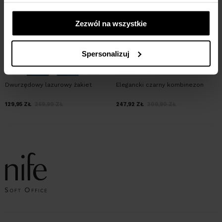
Zezwól na wszystkie
Spersonalizuj
Dwurzędowy lazurowy żakiet
Elegancki czarny kombinezon
129,95
ZŁ
269,90
ZŁ
247,92
ZŁ
309,90
ZŁ