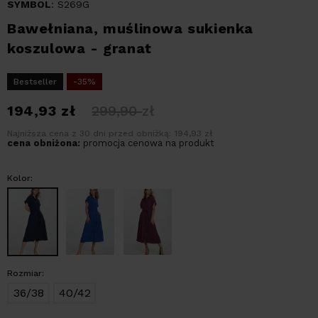
SYMBOL
: S269G
Bawełniana, muślinowa sukienka
koszulowa - granat
Bestseller
-35%
194,93
zł
299,90
zł
Najniższa cena z 30 dni przed obniżką: 194,93 zł
cena obniżona:
promocja cenowa na produkt
Kolor:
Rozmiar:
36/38
40/42