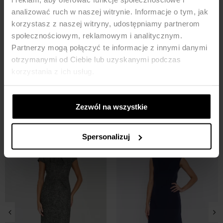
analizować ruch w naszej witrynie. Informacje o tym, jak
korzystasz z naszej witryny, udostępniamy partnerom
społecznościowym, reklamowym i analitycznym.
Partnerzy mogą połączyć te informacje z innymi danymi
Krótki żakiet chanel - czarny
otrzymanymi od Ciebie lub uzyskanymi podczas
korzystania z ich usług.
309,90
ZŁ
Zezwól na wszystkie
MOŻE CI SIĘ SPODOBAĆ
-37%
Nowość
Spersonalizuj