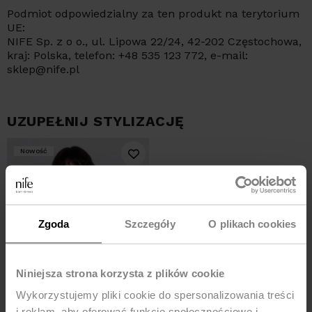
Podmiot odpowiedzialny za ten produkt na terytorium
UE:
NIFE Sp. z o o., ul. Lipowa 22/24, 42-202 Częstochowa,
kraj: Polska, telefon: +48 535 123 772, e-mail:
sklep@nife.pl
UZUPEŁNIJ STYLIZACJĘ
Nowość
Zgoda
Szczegóły
O plikach cookies
Niniejsza strona korzysta z plików cookie
Wykorzystujemy pliki cookie do spersonalizowania treści
i reklam, aby oferować funkcje społecznościowe i