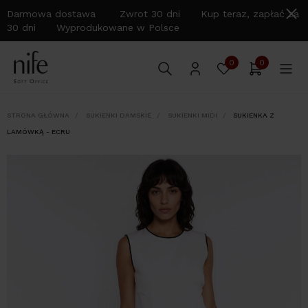
Darmowa dostawa Zwrot 30 dni Kup teraz, zapłać za
30 dni Wyprodukowane w Polsce
0
0
STRONA GŁÓWNA
SUKIENKI DAMSKIE
SUKIENKI MIDI
SUKIENKA Z
LAMÓWKĄ - ECRU