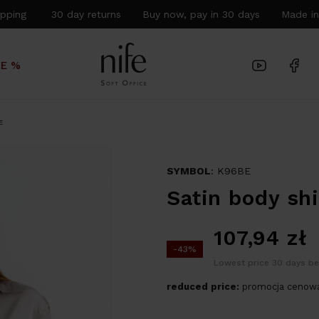
hipping 30 day returns Buy now, pay in 30 days Made in
LE %
E
SYMBOL
: K96BE
Satin body shi
107,94
zł
-43%
Lowest price 30 days be
reduced price:
promocja cenowa