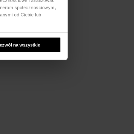
ołecznościowe i analizować
artnerom społecznościowym,
anymi od Ciebie lub
ezwól na wszystkie