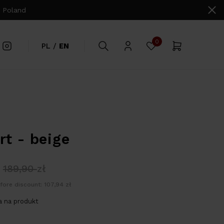
 Poland
0
PL
/
EN
rt - beige
189,90
zł
fore discount: 107,94 zł
 na produkt