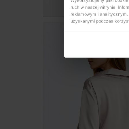
Wykorzystujemy pliki cookie 
ruch w naszej witrynie. Inf
reklamowym i analitycznym. 
uzyskanymi podczas korzysta