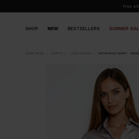
Free s
SHOP
NEW
BESTSELLERS
SUMMER SA
HOME PAGE
SHIRTS
LONG SLEEVE
SATIN BODY SHIRT - BEIG