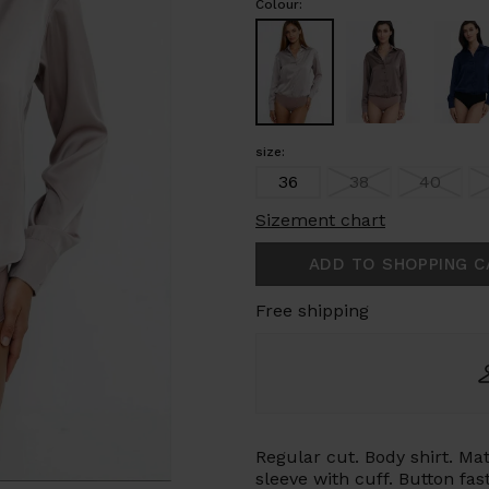
Colour:
size:
36
38
40
Sizement chart
ADD TO SHOPPING C
Free shipping
Regular cut. Body shirt. Mate
sleeve with cuff. Button fas