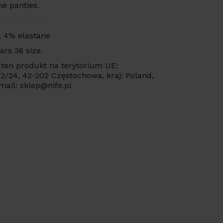
he panties.
, 4% elastane
ars 36 size.
ten produkt na terytorium UE:
 22/24, 42-202 Częstochowa, kraj: Poland,
mail: sklep@nife.pl