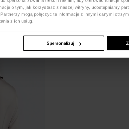
do spersonalizowania treści i reklam, aby oferować funkcje sp
ormacje o tym, jak korzystasz z naszej witryny, udostępniamy p
Partnerzy mogą połączyć te informacje z innymi danymi otrzym
nia z ich usług.
Spersonalizuj
Z