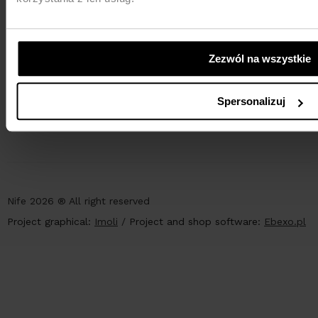
Zezwól na wszystkie
PAYMENT
Spersonalizuj
Nife 2026 ® All right reserved
Project graphical:
Imoli
/
Project and shop software:
Ebexo.pl