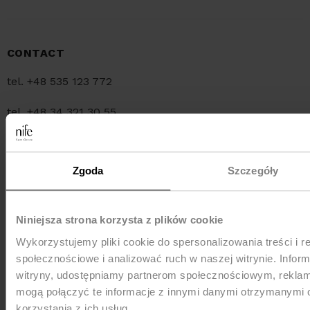
CONTACT
tel. +48 535 123 772
tel. +48 34 321 30 55
e-mail:
sklep@nife.pl
Zgoda
Szczegóły
MEDIA e-mail:
pr@nife.pl
Niniejsza strona korzysta z plików cookie
Wykorzystujemy pliki cookie do spersonalizowania treści i r
SHIPMENT
społecznościowe i analizować ruch w naszej witrynie. Inform
witryny, udostępniamy partnerom społecznościowym, rekla
mogą połączyć te informacje z innymi danymi otrzymanymi 
korzystania z ich usług.