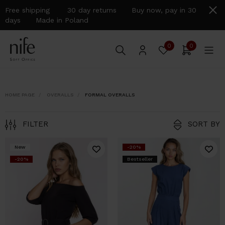
Free shipping 30 day returns Buy now, pay in 30
days Made in Poland
0
0
HOME PAGE
OVERALLS
FORMAL OVERALLS
FILTER
SORT BY
New
-20%
-20%
Bestseller