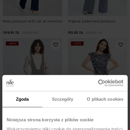
Navy jumpsuit with zip at neckline
Original patterned jumpsuit
209,93
ZŁ
299,90
ZŁ
153,93
ZŁ
229,90
ZŁ
-42%
-37%
Zgoda
Szczegóły
O plikach cookies
Niniejsza strona korzysta z plików cookie
Wykorzystujemy pliki cookie do spersonalizowania treści