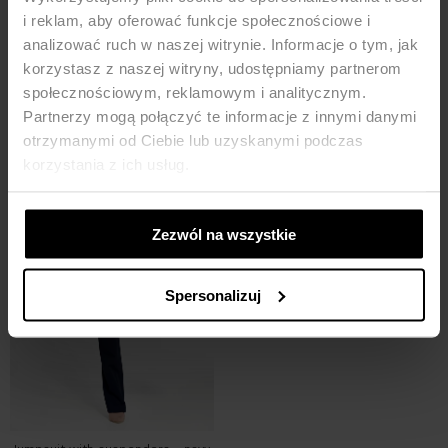
i reklam, aby oferować funkcje społecznościowe i
Black jumpsuit
Jumpsuit with palazzo legs -
analizować ruch w naszej witrynie. Informacje o tym, jak
zebra pattern- navy blue
korzystasz z naszej witryny, udostępniamy partnerom
173,94
ZŁ
299,90
ZŁ
207,94
ZŁ
329,90
ZŁ
społecznościowym, reklamowym i analitycznym.
Partnerzy mogą połączyć te informacje z innymi danymi
-35%
otrzymanymi od Ciebie lub uzyskanymi podczas
korzystania z ich usług.
Zezwól na wszystkie
Spersonalizuj