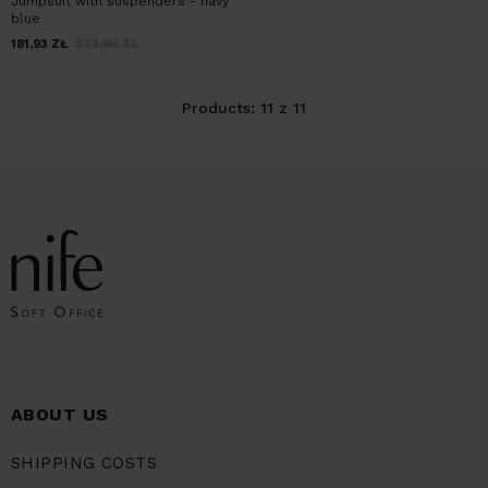
Jumpsuit with suspenders - navy
blue
181,93
ZŁ
279,90
ZŁ
Products: 11 z 11
ABOUT US
SHIPPING COSTS