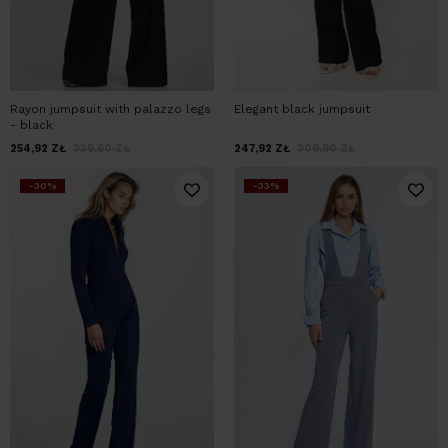
Rayon jumpsuit with palazzo legs
Elegant black jumpsuit
- black
254,92
ZŁ
339,90
ZŁ
247,92
ZŁ
309,90
ZŁ
-30%
-33%