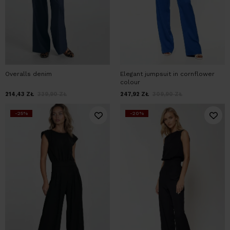
Overalls denim
Elegant jumpsuit in cornflower
colour
214,43
ZŁ
329,90
ZŁ
247,92
ZŁ
309,90
ZŁ
-25%
-20%