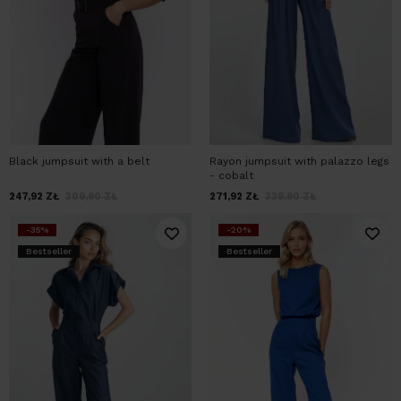
Black jumpsuit with a belt
Rayon jumpsuit with palazzo legs
- cobalt
247,92
ZŁ
309,90
ZŁ
271,92
ZŁ
339,90
ZŁ
-35%
-20%
Bestseller
Bestseller