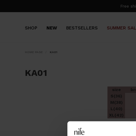
Free s
SHOP
NEW
BESTSELLERS
SUMMER SA
HOME PAGE
KA01
KA01
size
br
S(36)
M(38)
L(40)
XL(42)