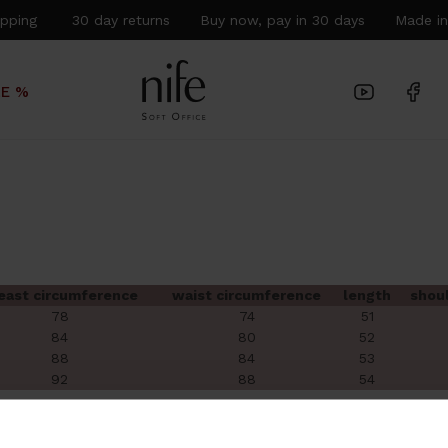
hipping 30 day returns Buy now, pay in 30 days Made in
LE %
east circumference
waist circumference
length
shou
78
74
51
84
80
52
88
84
53
92
88
54