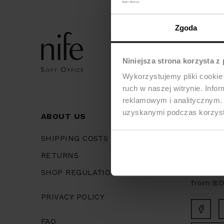
Zgoda
Niniejsza strona korzysta z
Wykorzystujemy pliki cookie 
ruch w naszej witrynie. Inf
reklamowym i analitycznym. 
uzyskanymi podczas korzysta
ABOUT US
ADDRE
ul. Lipo
SHIPPING COSTS
42-229 
RETURNS
We work
SHOP REGULATIONS
from 8:00
PRIVACY POLICY
FAQ