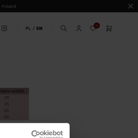
 Poland
0
PL
/
EN
lders width
24
25
25
26