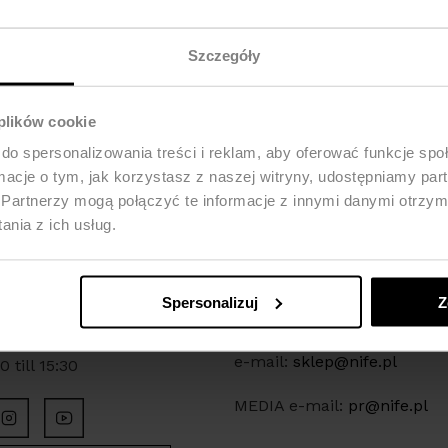
Szczegóły
 plików cookie
do spersonalizowania treści i reklam, aby oferować funkcje sp
ormacje o tym, jak korzystasz z naszej witryny, udostępniamy p
Partnerzy mogą połączyć te informacje z innymi danymi otrzym
nia z ich usług.
SSES
CONTACT
wa 24
tel. +48 535 123 772
Częstochowa
Spersonalizuj
Z
tel. +48 34 321 30 55
 from Monday to Friday:
e-mail:
sklep@nife.pl
 till 15:30
MEDIA e-mail:
pr@nife.pl