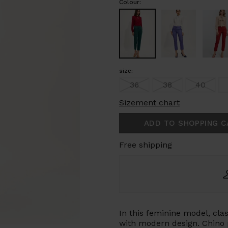
Colour:
size:
36
38
40
Sizement chart
ADD TO SHOPPING C
Free shipping
In
this
feminine
model,
clas
with
modern
design.
Chino