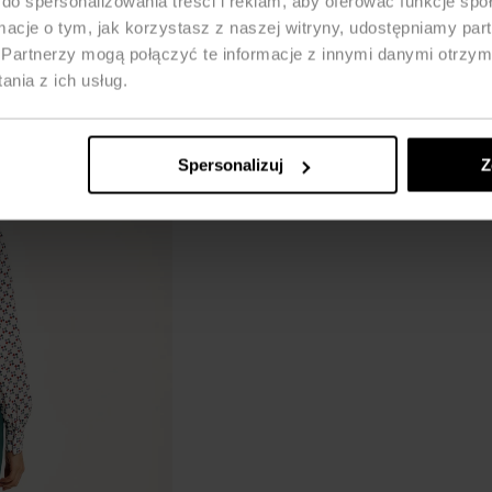
do spersonalizowania treści i reklam, aby oferować funkcje sp
ormacje o tym, jak korzystasz z naszej witryny, udostępniamy p
Partnerzy mogą połączyć te informacje z innymi danymi otrzym
nia z ich usług.
Spersonalizuj
Z