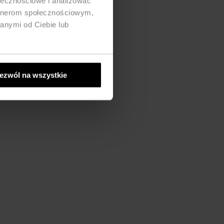
ołecznościowe i analizować
artnerom społecznościowym,
anymi od Ciebie lub
ezwól na wszystkie