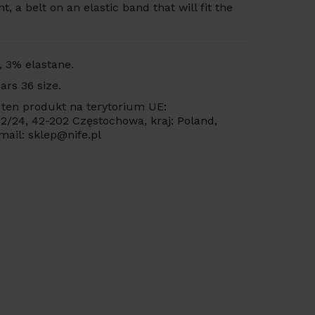
nt,
a
belt
on
an
elastic
band
that
will
fit
the
,
3%
elastane.
ars 36 size.
ten produkt na terytorium UE:
 22/24, 42-202 Częstochowa, kraj: Poland,
mail: sklep@nife.pl