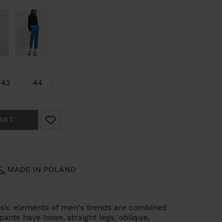
42
44
ART
MADE IN POLAND
sic
elements
of
men's
trends
are
combined
pants
have
loose,
straight
legs,
oblique,