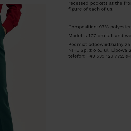
recessed
pockets
at
the
fro
figure
of
each
of
us!
Composition:
97%
polyester
Model is 177 cm tall and we
Podmiot odpowiedzialny za 
NIFE Sp. z o o., ul. Lipowa
telefon: +48 535 123 772, e-