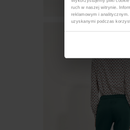
Wykorzystujemy pliki cookie 
ruch w naszej witrynie. Inf
reklamowym i analitycznym. 
uzyskanymi podczas korzysta