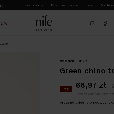
hipping 30 day returns Buy now, pay in 30 days Made in
LE %
USERS
SYMBOL
: SD70ZI
Green chino t
68,97
zł
-71%
Lowest price 30 days bef
reduced price:
promocja cenowa