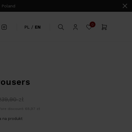
 Poland
0
PL
/
EN
rousers
239,90
zł
ore discount: 68,97 zł
 na produkt