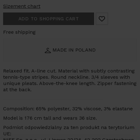
Sizement chart
ADD TO SHOPPING CART
Free shipping
MADE IN POLAND
Relaxed fit. A-line cut. Material with subtly contrasting
tennis-type stripes. Round neckline. 3/4 sleeves with
unique pleats. Above-the-knee length. Zipper fastening
at the back.
Composition: 65% polyester, 32% viscose, 3% elastane
Model is 176 cm tall and wears 36 size.
Podmiot odpowiedzialny za ten produkt na terytorium
UE:
NIFE Sp. z o o., ul. Lipowa 22/24, 42-202 Częstochowa,