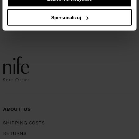
Dress with boat neckline -
Denim dress - blue denim
Spersonalizuj
cobalt
168,94
ZŁ
269,90
ZŁ
289,90
ZŁ
ABOUT US
SHIPPING COSTS
RETURNS