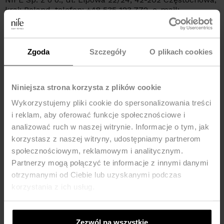
kraj: Poland, telefon: +48 535 123 772, e-mail:
sklep@nife.pl
Zgoda
Szczegóły
O plikach cookies
YOU MAY LIKE IT
-37%
New
Niniejsza strona korzysta z plików cookie
Wykorzystujemy pliki cookie do spersonalizowania treści
i reklam, aby oferować funkcje społecznościowe i
analizować ruch w naszej witrynie. Informacje o tym, jak
korzystasz z naszej witryny, udostępniamy partnerom
społecznościowym, reklamowym i analitycznym.
Partnerzy mogą połączyć te informacje z innymi danymi
otrzymanymi od Ciebie lub uzyskanymi podczas
korzystania z ich usług.
Zezwól na wszystkie