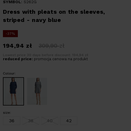
SYMBOL
: S262G
Dress with pleats on the sleeves,
striped - navy blue
-37%
194,94
zł
309,90
zł
Lowest price 30 days before discount: 194,94 zł
reduced price:
promocja cenowa na produkt
Colour:
size:
36
38
40
42