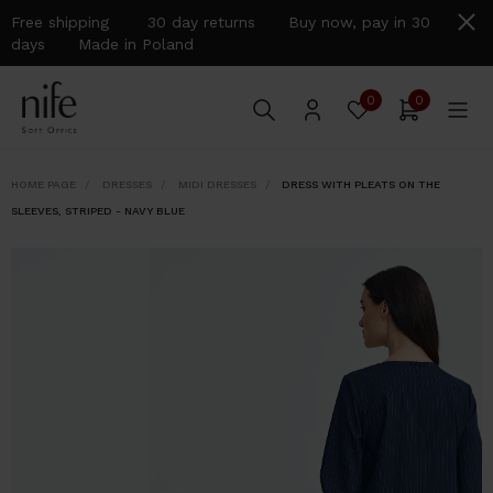
Free shipping 30 day returns Buy now, pay in 30
days Made in Poland
0
0
HOME PAGE
DRESSES
MIDI DRESSES
DRESS WITH PLEATS ON THE
SLEEVES, STRIPED - NAVY BLUE