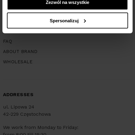
RETURNS
Zezwól na wszystkie
SHOP REGULATIONS
Spersonalizuj
PRIVACY POLICY
FAQ
ABOUT BRAND
WHOLESALE
ADDRESSES
ul. Lipowa 24
42-229 Częstochowa
We work from Monday to Friday:
from 8:00 till 15:30