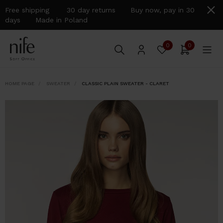
Free shipping 30 day returns Buy now, pay in 30
days Made in Poland
0
0
HOME PAGE
SWEATER
CLASSIC PLAIN SWEATER - CLARET