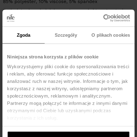
85% polyester, 10% viscose, 5% spandex
Podmiot odpowiedzialny za ten produkt na terytorium
UE:
NIFE Sp. z o o., ul. Lipowa 22/24, 42-202 Częstochowa,
kraj: Poland, telefon: +48 535 123 772, e-mail:
sklep@nife.pl
Zgoda
Szczegóły
O plikach cookies
Niniejsza strona korzysta z plików cookie
Wykorzystujemy pliki cookie do spersonalizowania treści
i reklam, aby oferować funkcje społecznościowe i
analizować ruch w naszej witrynie. Informacje o tym, jak
korzystasz z naszej witryny, udostępniamy partnerom
społecznościowym, reklamowym i analitycznym.
Partnerzy mogą połączyć te informacje z innymi danymi
otrzymanymi od Ciebie lub uzyskanymi podczas
ABOUT US
korzystania z ich usług.
SHIPPING COSTS