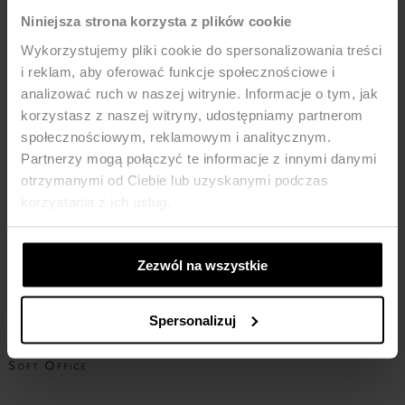
Niniejsza strona korzysta z plików cookie
Wykorzystujemy pliki cookie do spersonalizowania treści
i reklam, aby oferować funkcje społecznościowe i
analizować ruch w naszej witrynie. Informacje o tym, jak
korzystasz z naszej witryny, udostępniamy partnerom
społecznościowym, reklamowym i analitycznym.
Partnerzy mogą połączyć te informacje z innymi danymi
Basic blouse with short sleeves-
Blouse with rolled-up sleeves-
otrzymanymi od Ciebie lub uzyskanymi podczas
ecry
beige
korzystania z ich usług.
110,44
ZŁ
179,90
ZŁ
132,93
ZŁ
189,90
ZŁ
Zezwól na wszystkie
Spersonalizuj