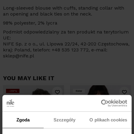
Long-sleeved blouse with cuffs, standing collar with
an opening and black ties on the neck.
98% polyester, 2% lycra
Podmiot odpowiedzialny za ten produkt na terytorium
UE:
NIFE Sp. z o o., ul. Lipowa 22/24, 42-202 Częstochowa,
kraj: Poland, telefon: +48 535 123 772, e-mail:
sklep@nife.pl
YOU MAY LIKE IT
-39%
New
-30%
Zgoda
Szczegóły
O plikach cookies