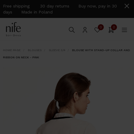
Free shipping 30 day returns Buy now, pay in 30
days Made in Poland
0
0
HOME PAGE
BLOUSES
SLEEVE 3/4
BLOUSE WITH STAND-UP COLLAR AND
RIBBON ON NECK - PINK