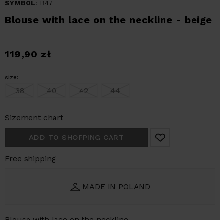
SYMBOL
: B47
Blouse with lace on the neckline - beige
119,90
zł
size:
38
40
42
44
Sizement chart
ADD TO SHOPPING CART
Free shipping
MADE IN POLAND
Blouse with lace on the neckline.