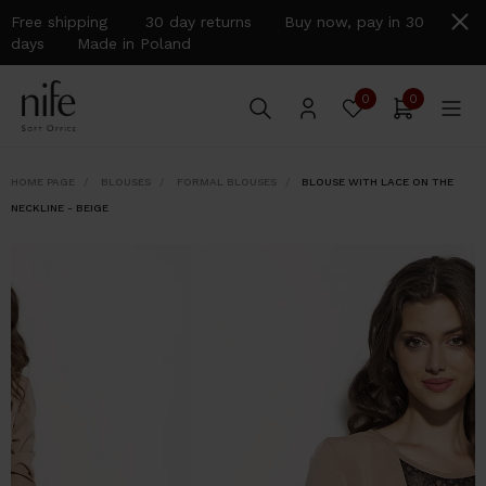
Free shipping 30 day returns Buy now, pay in 30
days Made in Poland
0
0
HOME PAGE
BLOUSES
FORMAL BLOUSES
BLOUSE WITH LACE ON THE
NECKLINE - BEIGE