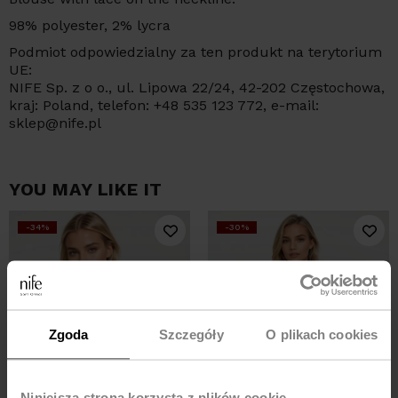
98% polyester, 2% lycra
Podmiot odpowiedzialny za ten produkt na terytorium
UE:
NIFE Sp. z o o., ul. Lipowa 22/24, 42-202 Częstochowa,
kraj: Poland, telefon: +48 535 123 772, e-mail:
sklep@nife.pl
YOU MAY LIKE IT
-34%
-30%
Zgoda
Szczegóły
O plikach cookies
Niniejsza strona korzysta z plików cookie