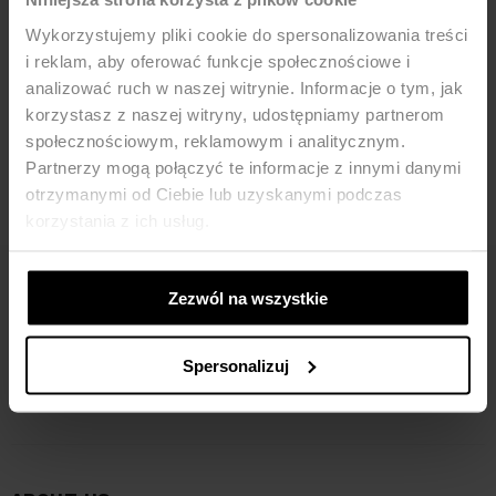
Wykorzystujemy pliki cookie do spersonalizowania treści
i reklam, aby oferować funkcje społecznościowe i
analizować ruch w naszej witrynie. Informacje o tym, jak
korzystasz z naszej witryny, udostępniamy partnerom
społecznościowym, reklamowym i analitycznym.
Sweatshirt with short sleeves -
Viscose blouse with sash - black
Partnerzy mogą połączyć te informacje z innymi danymi
purple
otrzymanymi od Ciebie lub uzyskanymi podczas
132,93
ZŁ
199,90
ZŁ
139,93
ZŁ
199,90
ZŁ
korzystania z ich usług.
Zezwól na wszystkie
Spersonalizuj