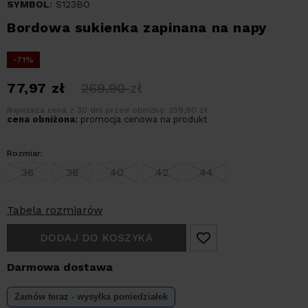
SYMBOL
: S123BO
Bordowa sukienka zapinana na napy
-71%
77,97
zł
269,90
zł
Najniższa cena z 30 dni przed obniżką: 259,90 zł
cena obniżona:
promocja cenowa na produkt
Rozmiar:
36
38
40
42
44
Tabela rozmiarów
DODAJ DO KOSZYKA
Darmowa dostawa
Zamów teraz - wysyłka
poniedziałek