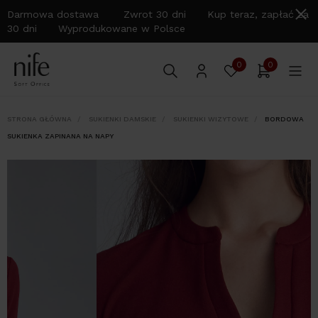
Darmowa dostawa Zwrot 30 dni Kup teraz, zapłać za
30 dni Wyprodukowane w Polsce
0
0
STRONA GŁÓWNA
SUKIENKI DAMSKIE
SUKIENKI WIZYTOWE
BORDOWA
SUKIENKA ZAPINANA NA NAPY