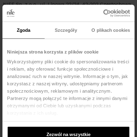
NIFE Sp. z o o., ul. Lipowa 22/24, 42-202 Częstochowa,
kraj: Polska, telefon: +48 535 123 772, e-mail:
sklep@nife.pl
Zgoda
Szczegóły
O plikach cookies
MOŻE CI SIĘ SPODOBAĆ
Niniejsza strona korzysta z plików cookie
Nowość
-43%
-25%
Wykorzystujemy pliki cookie do spersonalizowania treści
i reklam, aby oferować funkcje społecznościowe i
analizować ruch w naszej witrynie. Informacje o tym, jak
korzystasz z naszej witryny, udostępniamy partnerom
społecznościowym, reklamowym i analitycznym.
Partnerzy mogą połączyć te informacje z innymi danymi
otrzymanymi od Ciebie lub uzyskanymi podczas
korzystania z ich usług.
Zezwól na wszystkie