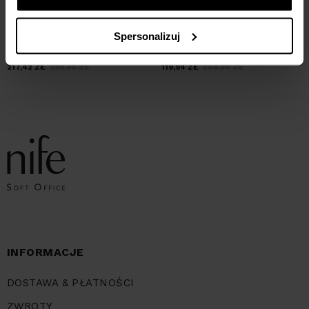
Spersonalizuj
Sukienka z lamówką - róż
Sukienka z asymetryczną
zakładką przy dekolcie - łosoś
217,42
ZŁ
289,90
ZŁ
119,94
ZŁ
209,90
ZŁ
INFORMACJE
DOSTAWA & PŁATNOŚCI
ZWROTY