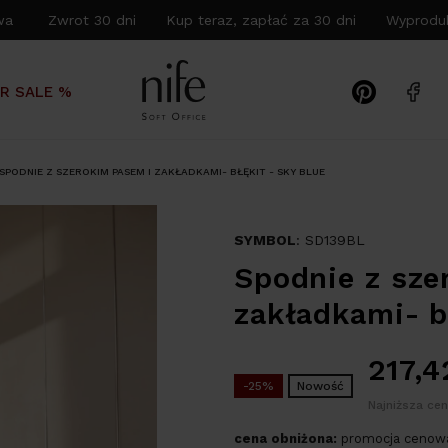
wa Zwrot 30 dni Kup teraz, zapłać za 30 dni Wyproduk
R SALE %
SPODNIE Z SZEROKIM PASEM I ZAKŁADKAMI- BŁĘKIT - SKY BLUE
SYMBOL
: SD139BL
Spodnie z sze
zakładkami- b
217,
-25%
Nowość
Najniższa cen
cena obniżona:
promocja cenowa