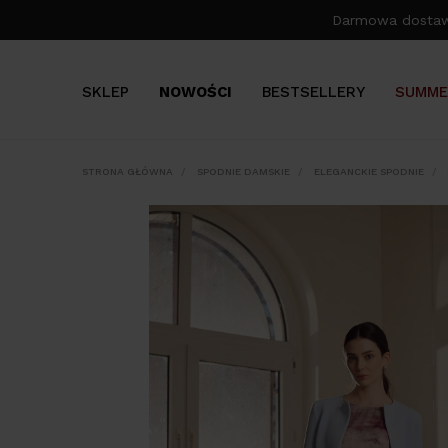
Darmowa dosta
SKLEP
NOWOŚCI
BESTSELLERY
SUMME
STRONA GŁÓWNA
SPODNIE DAMSKIE
ELEGANCKIE SPODNIE