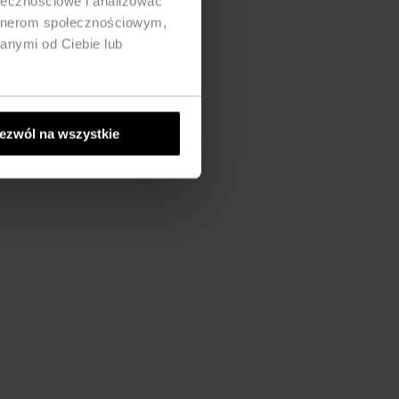
ołecznościowe i analizować
artnerom społecznościowym,
anymi od Ciebie lub
ezwól na wszystkie