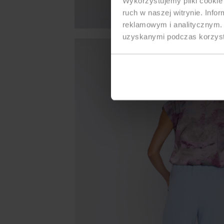
Wykorzystujemy pliki cookie 
ruch w naszej witrynie. Inf
reklamowym i analitycznym. 
uzyskanymi podczas korzysta