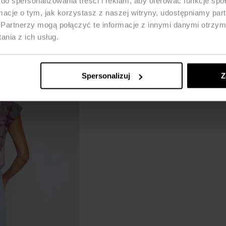
do spersonalizowania treści i reklam, aby oferować funkcje sp
ormacje o tym, jak korzystasz z naszej witryny, udostępniamy p
Partnerzy mogą połączyć te informacje z innymi danymi otrzym
nia z ich usług.
Spersonalizuj
Z