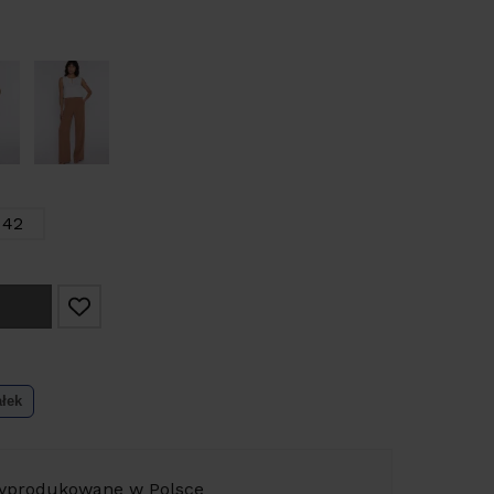
42
ałek
yprodukowane w Polsce