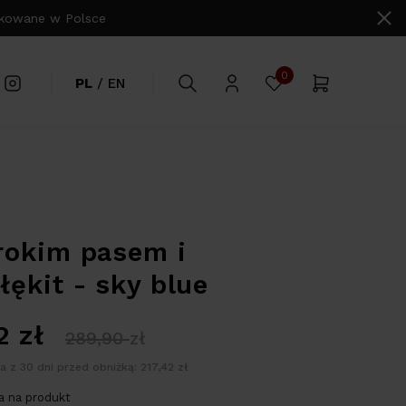
owane w Polsce
0
PL
/
EN
rokim pasem i
łękit - sky blue
42
zł
289,90
zł
a z 30 dni przed obniżką: 217,42 zł
 na produkt