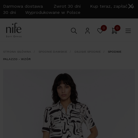
Darmowa dostawa Zwrot 30 dni Kup teraz, zapłać za
30 dni Wyprodukowane w Polsce
0
0
STRONA GŁÓWNA
SPODNIE DAMSKIE
DŁUGIE SPODNIE
SPODNIE
PALAZZO - WZÓR