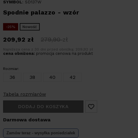
SYMBOL
: SD137W
Spodnie palazzo - wzór
-25%
Nowość
209,92
zł
279,90
zł
Najniższa cena z 30 dni przed obniżką: 209,92 zł
cena obniżona:
promocja cenowa na produkt
Rozmiar:
36
38
40
42
Tabela rozmiarów
DODAJ DO KOSZYKA
Darmowa dostawa
Zamów teraz - wysyłka
poniedziałek