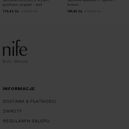
Spodnie bootcut, z krytym
Spodnie palazzo z rayonu -
guzikiem, prążek - beż
kobalt
175,44
ZŁ
279,90
ZŁ
181,93
ZŁ
279,90
ZŁ
INFORMACJE
DOSTAWA & PŁATNOŚCI
ZWROTY
REGULAMIN SKLEPU