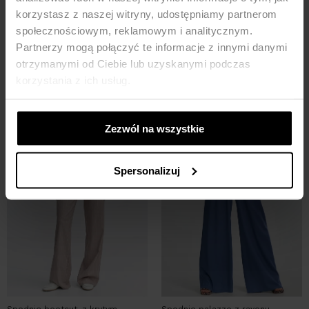
korzystasz z naszej witryny, udostępniamy partnerom
społecznościowym, reklamowym i analitycznym.
MOŻE CI SIĘ SPODOBAĆ
Partnerzy mogą połączyć te informacje z innymi danymi
otrzymanymi od Ciebie lub uzyskanymi podczas
-37%
-35%
korzystania z ich usług.
Bestseller
Zezwól na wszystkie
Spersonalizuj