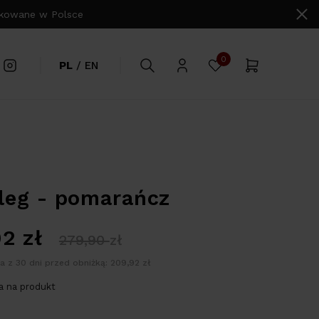
owane w Polsce
0
PL
/
EN
leg - pomarańcz
92
zł
279,90
zł
a z 30 dni przed obniżką: 209,92 zł
 na produkt