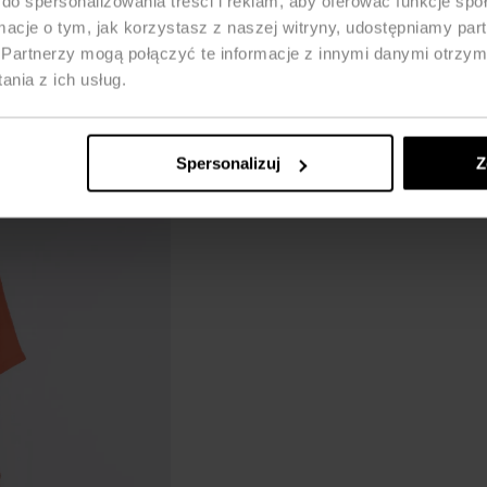
do spersonalizowania treści i reklam, aby oferować funkcje sp
ormacje o tym, jak korzystasz z naszej witryny, udostępniamy p
Partnerzy mogą połączyć te informacje z innymi danymi otrzym
nia z ich usług.
Spersonalizuj
Z