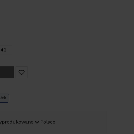
42
ałek
yprodukowane w Polsce