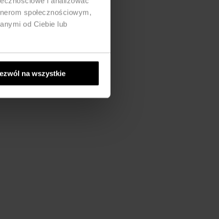
ołecznościowe i analizować
artnerom społecznościowym,
anymi od Ciebie lub
ezwól na wszystkie