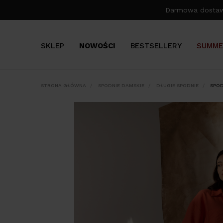
Darmowa dosta
SKLEP
NOWOŚCI
BESTSELLERY
SUMME
STRONA GŁÓWNA
SPODNIE DAMSKIE
DŁUGIE SPODNIE
SPOD