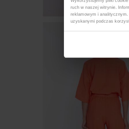
Wykorzystujemy pliki cookie 
ruch w naszej witrynie. Inf
reklamowym i analitycznym. 
uzyskanymi podczas korzysta