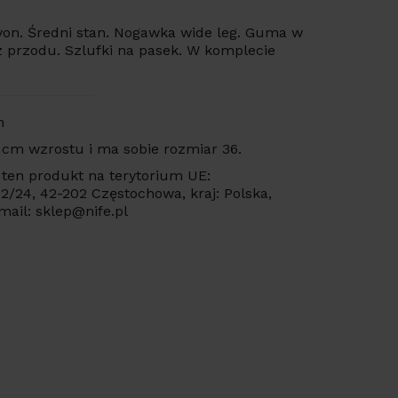
rayon. Średni stan. Nogawka wide leg. Guma w
 z przodu. Szlufki na pasek. W komplecie
n
 cm wzrostu i ma sobie rozmiar 36.
ten produkt na terytorium UE:
 22/24, 42-202 Częstochowa, kraj: Polska,
mail: sklep@nife.pl