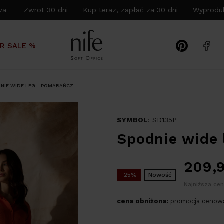
wa Zwrot 30 dni Kup teraz, zapłać za 30 dni Wyproduk
R SALE %
NIE WIDE LEG - POMARAŃCZ
SYMBOL
: SD135P
Spodnie wide 
209,
-25%
Nowość
Najniższa cen
cena obniżona:
promocja cenowa