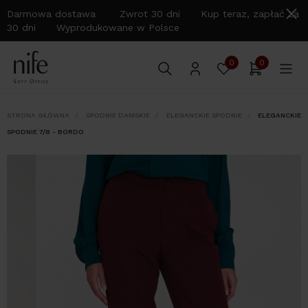
Darmowa dostawa Zwrot 30 dni Kup teraz, zapłać za
30 dni Wyprodukowane w Polsce
0
0
STRONA GŁÓWNA
SPODNIE DAMSKIE
ELEGANCKIE SPODNIE
ELEGANCKIE
SPODNIE 7/8 - BORDO