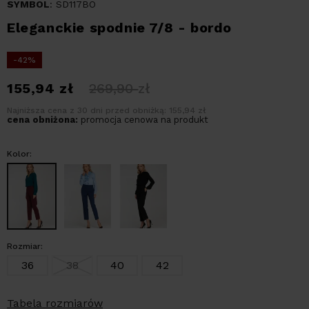
SYMBOL
: SD117BO
Eleganckie spodnie 7/8 - bordo
-42%
155,94
zł
269,90
zł
Najniższa cena z 30 dni przed obniżką: 155,94 zł
cena obniżona:
promocja cenowa na produkt
Kolor:
Rozmiar:
36
38
40
42
Tabela rozmiarów