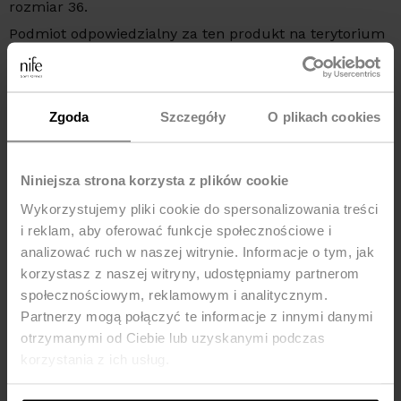
rozmiar 36.
Podmiot odpowiedzialny za ten produkt na terytorium
UE:
NIFE Sp. z o o., ul. Lipowa 22/24, 42-202 Częstochowa,
kraj: Polska, telefon: +48 535 123 772, e-mail:
sklep@nife.pl
Zgoda
Szczegóły
O plikach cookies
MOŻE CI SIĘ SPODOBAĆ
Niniejsza strona korzysta z plików cookie
Wykorzystujemy pliki cookie do spersonalizowania treści
-71%
i reklam, aby oferować funkcje społecznościowe i
analizować ruch w naszej witrynie. Informacje o tym, jak
korzystasz z naszej witryny, udostępniamy partnerom
społecznościowym, reklamowym i analitycznym.
Partnerzy mogą połączyć te informacje z innymi danymi
otrzymanymi od Ciebie lub uzyskanymi podczas
korzystania z ich usług.