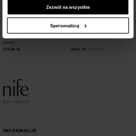
Zezwól na wszystkie
Spersonalizuj
Spodnie z zakładkami, wide leg -
Czerwone spodnie chino
granat
279,90
ZŁ
68,97
ZŁ
239,90
ZŁ
INFORMACJE