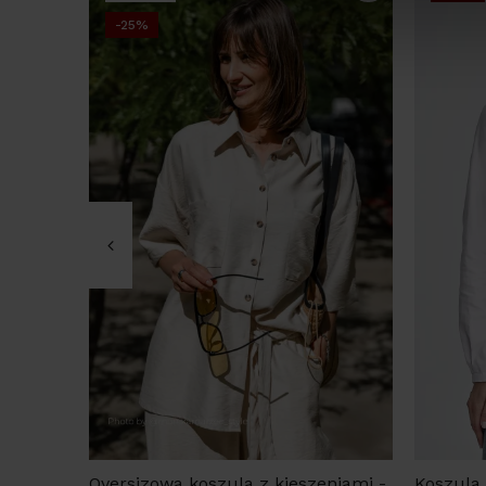
-25%
Oversizowa koszula z kieszeniami -
Koszula 