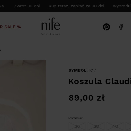
wa Zwrot 30 dni Kup teraz, zapłać za 30 dni Wyproduk
R SALE %
Y
SYMBOL
: K17
Koszula Claudi
89,00
zł
Rozmiar:
36
38
40