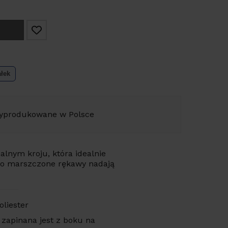
ałek
yprodukowane w Polsce
alnym kroju, która idealnie
ekko marszczone rękawy nadają
liester
 zapinana jest z boku na