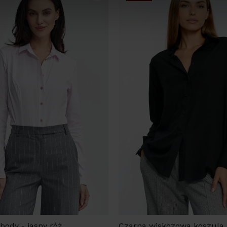
body - jasny róż
Czarna wiskozowa koszula