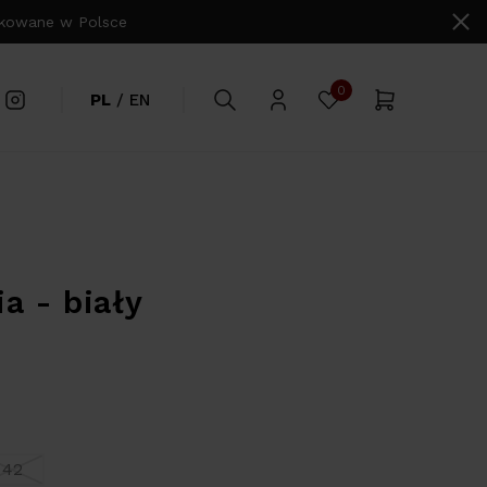
owane w Polsce
0
PL
/
EN
a - biały
42