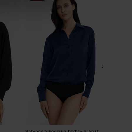
Satynowa koszula body - granat