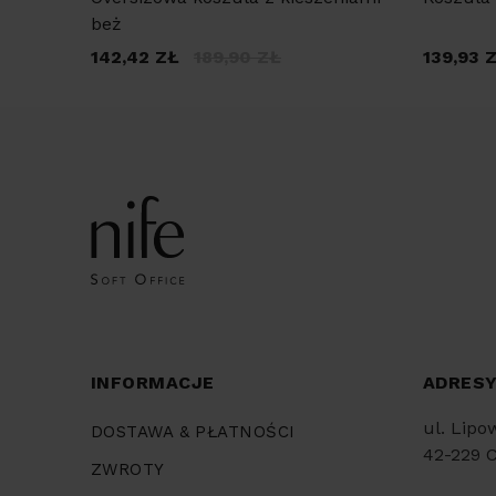
beż
142,42
ZŁ
189,90
ZŁ
139,93
INFORMACJE
ADRES
ul. Lipo
DOSTAWA & PŁATNOŚCI
42-229 
ZWROTY