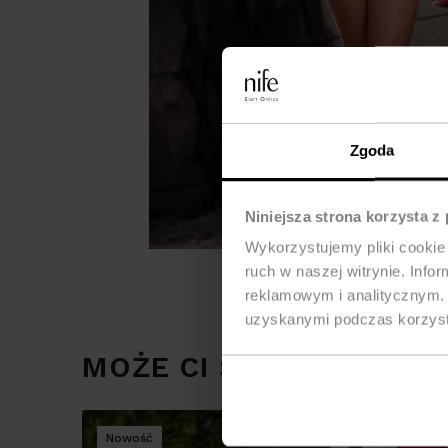
Zgoda
Niniejsza strona korzysta z
Wykorzystujemy pliki cookie 
ruch w naszej witrynie. Inf
reklamowym i analitycznym. 
uzyskanymi podczas korzysta
MOŻE CI SIĘ SPODOBAĆ
Nowość
-33%