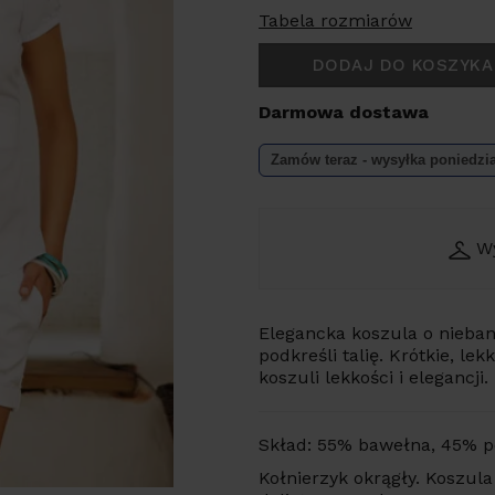
Tabela rozmiarów
DODAJ DO KOSZYKA
Darmowa dostawa
Zamów teraz - wysyłka
poniedzi
W
Elegancka koszula o nieban
podkreśli talię. Krótkie, l
koszuli lekkości i elegancji.
Skład: 55% bawełna, 45% po
Kołnierzyk okrągły. Koszula