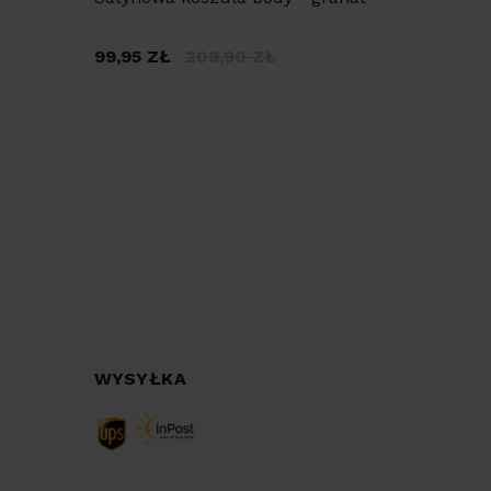
Eleganc
99,95
ZŁ
209,90
ZŁ
146,93
WYSYŁKA