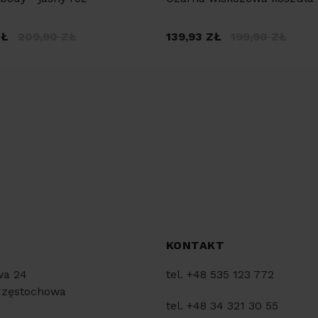
ZŁ
209,90
ZŁ
139,93
ZŁ
199,90
ZŁ
Y
KONTAKT
wa 24
tel. +48 535 123 772
Częstochowa
tel. +48 34 321 30 55