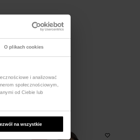
O plikach cookies
ołecznościowe i analizować
artnerom społecznościowym,
anymi od Ciebie lub
ezwól na wszystkie
-52%
-30%