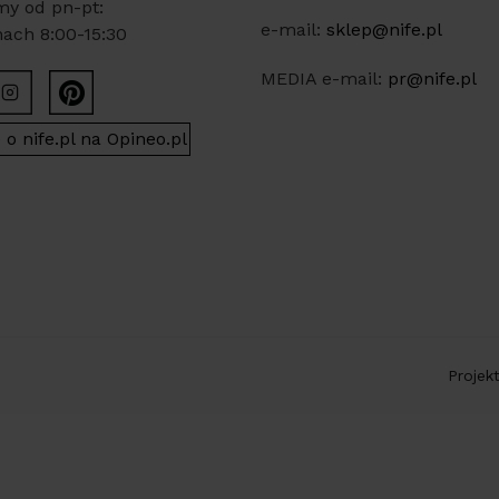
my od pn-pt:
e-mail:
sklep@nife.pl
ach 8:00-15:30
MEDIA e-mail:
pr@nife.pl
Projek