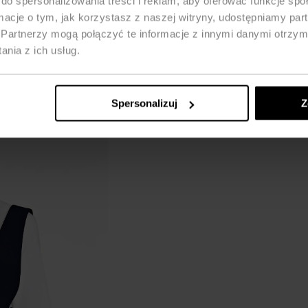
do spersonalizowania treści i reklam, aby oferować funkcje sp
ormacje o tym, jak korzystasz z naszej witryny, udostępniamy p
Partnerzy mogą połączyć te informacje z innymi danymi otrzym
nia z ich usług.
Spersonalizuj
Z