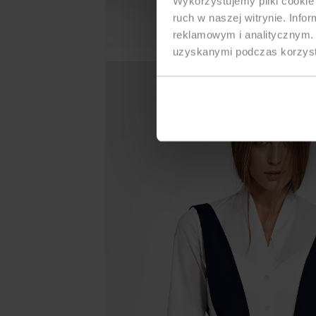
Wykorzystujemy pliki cookie 
ruch w naszej witrynie. Inf
reklamowym i analitycznym. 
uzyskanymi podczas korzysta