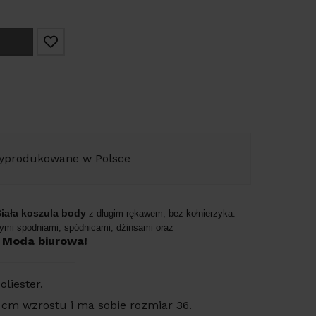
yprodukowane w Polsce
iała koszula body
z długim rękawem, bez kołnierzyka.
nymi spodniami, spódnicami, dżinsami oraz
.
Moda biurowa!
liester.
 cm wzrostu i ma sobie rozmiar 36.