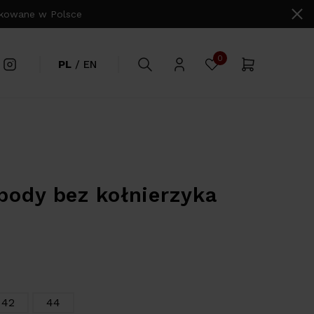
owane w Polsce
0
PL
/
EN
 body bez kołnierzyka
42
44