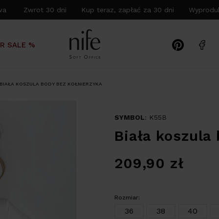
wa Zwrot 30 dni Kup teraz, zapłać za 30 dni Wyproduk
R SALE %
BIAŁA KOSZULA BODY BEZ KOŁNIERZYKA
SYMBOL
: K55B
Biała koszula
209,90
zł
Rozmiar:
36
38
40