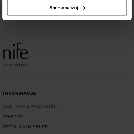
Beżowy kombinezon bez
Dopasowana niebieska sukienka
rękawów
z długim rękawem
Spersonalizuj
139,30
ZŁ
209,00
ZŁ
125,94
ZŁ
219,90
ZŁ
INFORMACJE
DOSTAWA & PŁATNOŚCI
ZWROTY
REGULAMIN SKLEPU