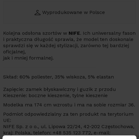
Wyprodukowane w Polsce
Kolejna odsłona szortów w
NIFE
. Ich uniwersalny fason
i praktyczna długość sprawia, że model ten doskonale
sprawdzi się w każdej stylizacji, zarówno tej bardziej
oficjalnej,
jak i mniej formalnej.
Skład: 60% poliester, 35% wiskoza, 5% elastan
Zapięcie: zamek błyskawiczny i guzik z przodu
Kieszenie: boczne kieszenie, tylne kieszenie
Modelka ma 174 cm wzrostu i ma na sobie rozmiar 36.
Podmiot odpowiedzialny za ten produkt na terytorium
UE:
NIFE Sp. z o o., ul. Lipowa 22/24, 42-202 Częstochowa,
kraj: Polska, telefon: +48 535 123 772, e-mail:
sklep@nife.pl