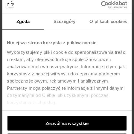
MOŻE CI SIĘ SPODOBAĆ
Zgoda
Szczegóły
O plikach cookies
-33%
-43%
Niniejsza strona korzysta z plików cookie
Wykorzystujemy pliki cookie do spersonalizowania treści
i reklam, aby oferować funkcje społecznościowe i
analizować ruch w naszej witrynie. Informacje o tym, jak
korzystasz z naszej witryny, udostępniamy partnerom
społecznościowym, reklamowym i analitycznym.
Partnerzy mogą połączyć te informacje z innymi danymi
otrzymanymi od Ciebie lub uzyskanymi podczas
korzystania z ich usług.
Zezwól na wszystkie