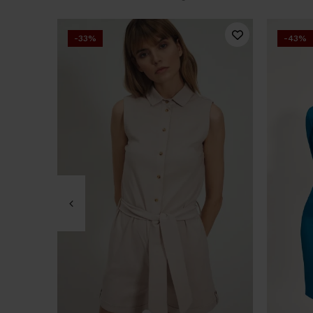
-33%
-43%