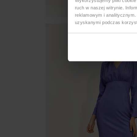
Wykorzystujemy pliki cookie 
ruch w naszej witrynie. Inf
reklamowym i analitycznym. 
uzyskanymi podczas korzysta