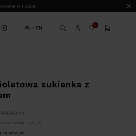
owane w Polsce
0
PL
/
EN
oletowa sukienka z
wem
219,90
zł
przed obniżką: 83,96 zł
 na produkt