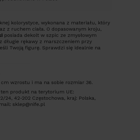
nej kolorystyce, wykonana z materiału, który
raz z ruchem ciała. O dopasowanym kroju,
i
posiada dekolt w szpic ze zmysłowym
z długie rękawy z marszczeniem przy
li Twoją figurę. Sprawdzi się idealnie na
n
 cm wzrostu i ma na sobie rozmiar 36.
ten produkt na terytorium UE:
 22/24, 42-202 Częstochowa, kraj: Polska,
mail: sklep@nife.pl