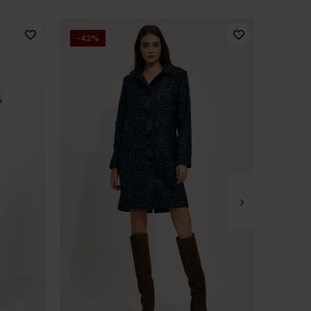
-42%
-33%