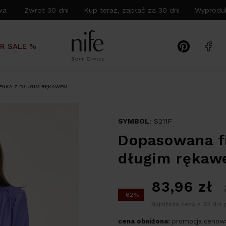
wa Zwrot 30 dni Kup teraz, zapłać za 30 dni Wyproduk
R SALE %
ENKA Z DŁUGIM RĘKAWEM
SYMBOL
: S211F
Dopasowana fi
długim ręka
83,96
zł
-62%
Najniższa cena z 30 dni 
cena obniżona:
promocja cenowa