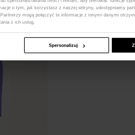
do spersonalizowania treści i reklam, aby oferować funkcje sp
ormacje o tym, jak korzystasz z naszej witryny, udostępniamy p
Partnerzy mogą połączyć te informacje z innymi danymi otrzym
nia z ich usług.
Spersonalizuj
Z