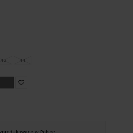
42
44
yprodukowane w Polsce