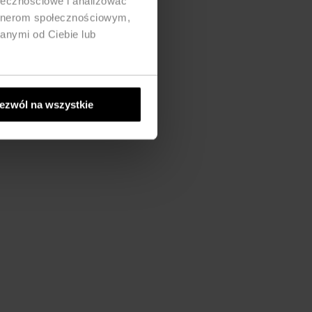
ołecznościowe i analizować
artnerom społecznościowym,
anymi od Ciebie lub
ezwól na wszystkie