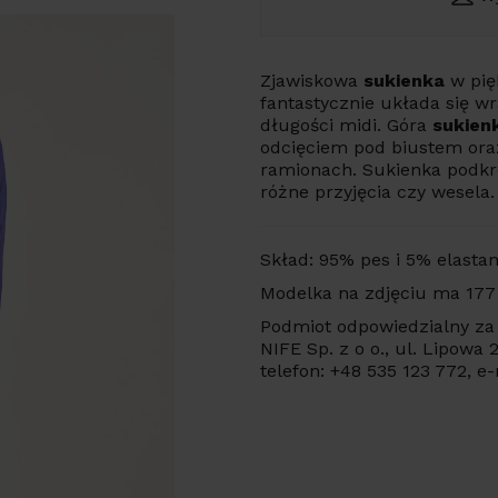
Zjawiskowa
sukienka
w pięk
fantastycznie układa się w
długości midi. Góra
sukienk
odcięciem pod biustem ora
ramionach. Sukienka podkreś
różne przyjęcia czy wesela.
Skład: 95% pes i 5% elasta
Modelka na zdjęciu ma 177
Podmiot odpowiedzialny za 
NIFE Sp. z o o., ul. Lipowa
telefon: +48 535 123 772, e-