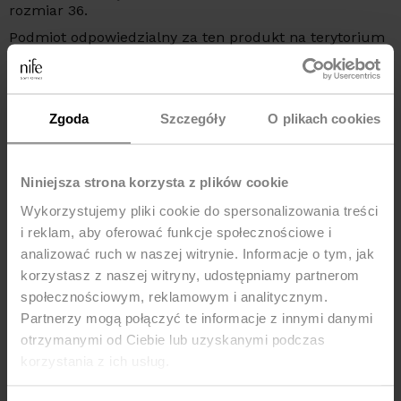
rozmiar 36.
Podmiot odpowiedzialny za ten produkt na terytorium
UE:
NIFE Sp. z o o., ul. Lipowa 22/24, 42-202 Częstochowa,
kraj: Polska, telefon: +48 535 123 772, e-mail:
sklep@nife.pl
Zgoda
Szczegóły
O plikach cookies
MOŻE CI SIĘ SPODOBAĆ
Niniejsza strona korzysta z plików cookie
Wykorzystujemy pliki cookie do spersonalizowania treści
-33%
Nowość
i reklam, aby oferować funkcje społecznościowe i
analizować ruch w naszej witrynie. Informacje o tym, jak
korzystasz z naszej witryny, udostępniamy partnerom
społecznościowym, reklamowym i analitycznym.
Partnerzy mogą połączyć te informacje z innymi danymi
otrzymanymi od Ciebie lub uzyskanymi podczas
korzystania z ich usług.