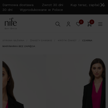
Darmowa dostawa Zwrot 30 dni Kup teraz, zapłać za
30 dni Wyprodukowane w Polsce
0
0
STRONA GŁÓWNA
ŻAKIETY DAMSKIE
KRÓTKI ŻAKIET
CZARNA
MARYNARKA BEZ ZAPIĘCIA