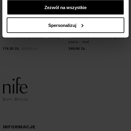
Zezwól na wszystkie
Spersonalizuj
Cienki cekinowy blezer - czarny
Przedłużana kamizelka wiązana w
pasie - teal
174,93
ZŁ
259,90
ZŁ
269,90
ZŁ
INFORMACJE