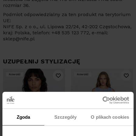
rozmiar 36.
Podmiot odpowiedzialny za ten produkt na terytorium
UE:
NIFE Sp. z o o., ul. Lipowa 22/24, 42-202 Częstochowa,
kraj: Polska, telefon: +48 535 123 772, e-mail:
sklep@nife.pl
UZUPEŁNIJ STYLIZACJĘ
Nowość
Nowość
Zgoda
Szczegóły
O plikach cookies