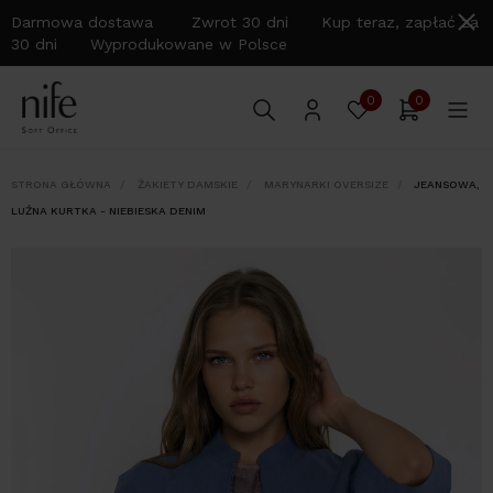
Darmowa dostawa Zwrot 30 dni Kup teraz, zapłać za
30 dni Wyprodukowane w Polsce
0
0
STRONA GŁÓWNA
ŻAKIETY DAMSKIE
MARYNARKI OVERSIZE
JEANSOWA,
LUŹNA KURTKA - NIEBIESKA DENIM