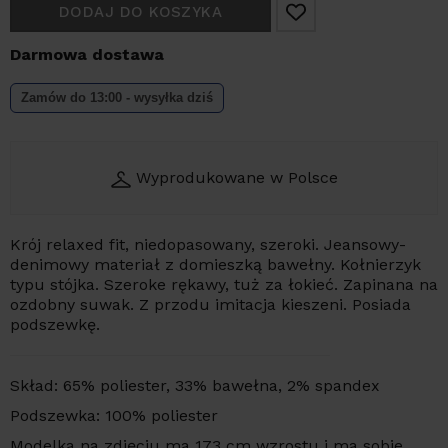
DODAJ DO KOSZYKA
Darmowa dostawa
Zamów do 13:00 - wysyłka dziś
Wyprodukowane w Polsce
Krój relaxed fit, niedopasowany, szeroki. Jeansowy-
denimowy materiał z domieszką bawełny. Kołnierzyk
typu stójka. Szeroke rękawy, tuż za łokieć. Zapinana na
ozdobny suwak. Z przodu imitacja kieszeni. Posiada
podszewkę.
Skład: 65% poliester, 33% bawełna, 2% spandex
Podszewka: 100% poliester
Modelka na zdjęciu ma 173 cm wzrostu i ma sobie