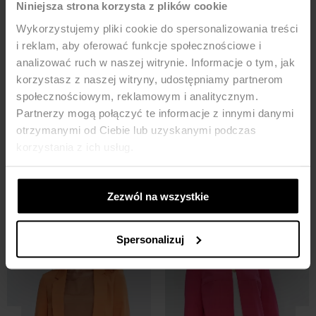
Niniejsza strona korzysta z plików cookie
Wykorzystujemy pliki cookie do spersonalizowania treści
i reklam, aby oferować funkcje społecznościowe i
analizować ruch w naszej witrynie. Informacje o tym, jak
korzystasz z naszej witryny, udostępniamy partnerom
Bluzka z rękawem kimono - wzór
Jeansowe spodnie bootcut -
społecznościowym, reklamowym i analitycznym.
białe
Partnerzy mogą połączyć te informacje z innymi danymi
179,90
ZŁ
279,90
ZŁ
otrzymanymi od Ciebie lub uzyskanymi podczas
korzystania z ich usług.
MOŻE CI SIĘ SPODOBAĆ
Zezwól na wszystkie
-33%
Spersonalizuj