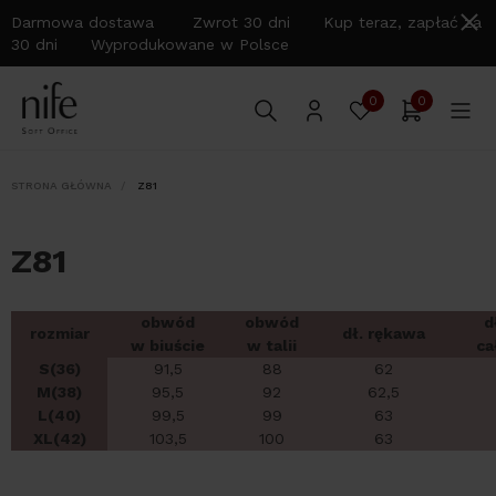
Darmowa dostawa Zwrot 30 dni Kup teraz, zapłać za
30 dni Wyprodukowane w Polsce
0
0
STRONA GŁÓWNA
Z81
Z81
obwód
obwód
d
rozmiar
dł. rękawa
w biuście
w talii
ca
S(36)
91,5
88
62
M(38)
95,5
92
62,5
L(40)
99,5
99
63
XL(42)
103,5
100
63