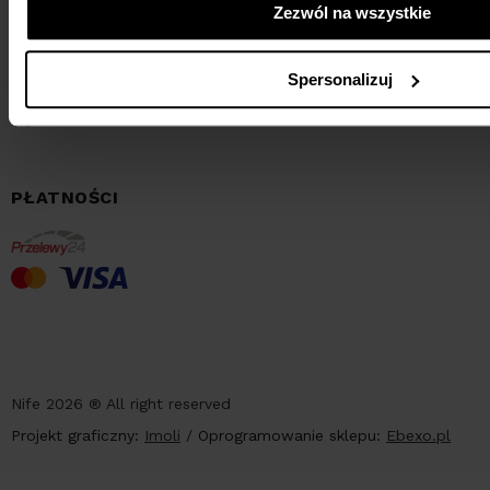
Zezwól na wszystkie
Spersonalizuj
PŁATNOŚCI
Nife 2026 ® All right reserved
Projekt graficzny:
Imoli
/
Oprogramowanie sklepu:
Ebexo.pl