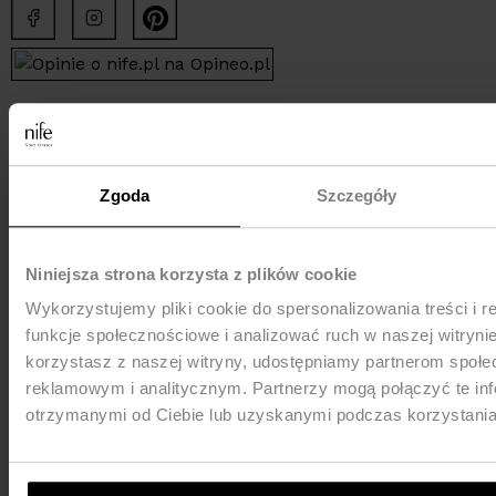
KONTAKT
Zgoda
Szczegóły
tel. +48 535 123 772
tel. +48 34 321 30 55
Niniejsza strona korzysta z plików cookie
Wykorzystujemy pliki cookie do spersonalizowania treści i 
e-mail:
sklep@nife.pl
funkcje społecznościowe i analizować ruch w naszej witrynie
korzystasz z naszej witryny, udostępniamy partnerom społ
MEDIA e-mail:
pr@nife.pl
reklamowym i analitycznym. Partnerzy mogą połączyć te in
otrzymanymi od Ciebie lub uzyskanymi podczas korzystania 
WYSYŁKA