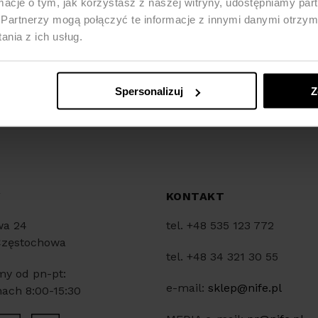
ormacje o tym, jak korzystasz z naszej witryny, udostępniamy p
Partnerzy mogą połączyć te informacje z innymi danymi otrzym
nia z ich usług.
Spersonalizuj
Z
Y
KONTAKT
wa 24
tel. +48 535 123 772
Częstochowa
tel. +48 34 321 30 55
my od pn-pt:
e-mail:
sklep@nife.pl
ach 8:00-15:30