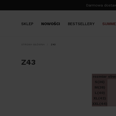
Darmowa dosta
SKLEP
NOWOŚCI
BESTSELLERY
SUMME
STRONA GŁÓWNA
Z43
Z43
rozmiar
obw
S(36)
M(38)
L(40)
XL(42)
XXL(44)