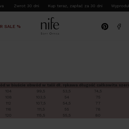
wa Zwrot 30 dni Kup teraz, zapłać za 30 dni Wyproduk
R SALE %
ód w biuście
obwód w talii
dł. rękawa
długość całkowita
szer
104
99,5
53,5
74,5
108
103,5
54
75
112
107,5
54,5
77
116
111,5
55
78
120
115,5
55,5
80