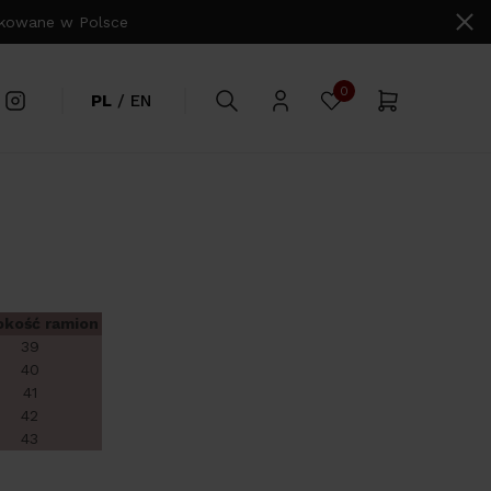
owane w Polsce
0
PL
/
EN
okość ramion
39
40
41
42
43