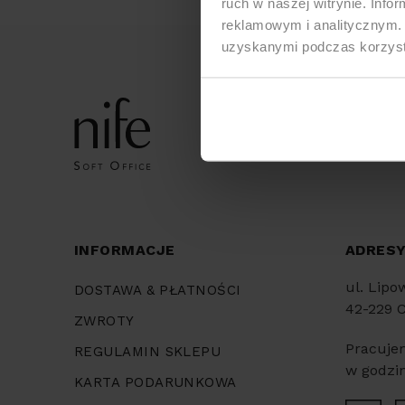
ruch w naszej witrynie. Inf
reklamowym i analitycznym. 
uzyskanymi podczas korzysta
INFORMACJE
ADRES
ul. Lipo
DOSTAWA & PŁATNOŚCI
42-229 
ZWROTY
Pracuje
REGULAMIN SKLEPU
w godzin
KARTA PODARUNKOWA