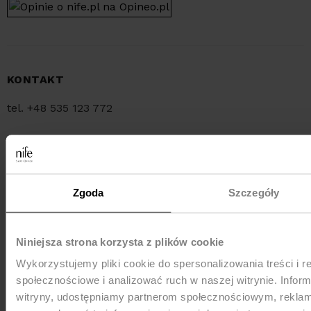
KONTAKT
tel. +48 535 123 772
tel. +48 34 321 30 55
e-mail:
sklep@nife.pl
Zgoda
Szczegóły
MEDIA e-mail:
pr@nife.pl
Niniejsza strona korzysta z plików cookie
Wykorzystujemy pliki cookie do spersonalizowania treści i r
WYSYŁKA
społecznościowe i analizować ruch w naszej witrynie. Inform
witryny, udostępniamy partnerom społecznościowym, rekla