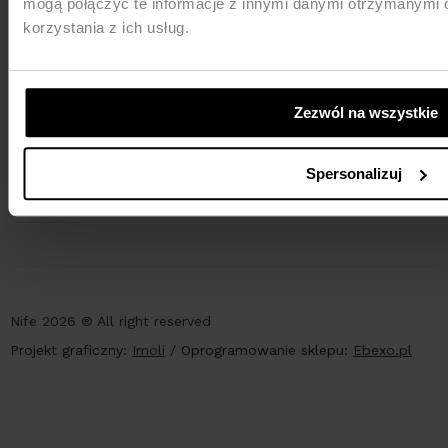
mogą połączyć te informacje z innymi danymi otrzymanymi 
korzystania z ich usług.
Zezwól na wszystkie
PŁATNOŚCI
Spersonalizuj
Nife 2026 ® All right reserved
Projekt graficzny:
Imoli
/
Oprogramowanie sklepu:
Ebexo.pl