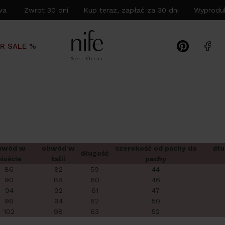
wa Zwrot 30 dni Kup teraz, zapłać za 30 dni Wyproduk
R SALE %
bwód w
obwód w
szerokość od pachy do
dłu
długość
biuście
talii
pachy
86
82
59
44
90
88
60
46
94
92
61
47
98
94
62
50
102
98
63
52