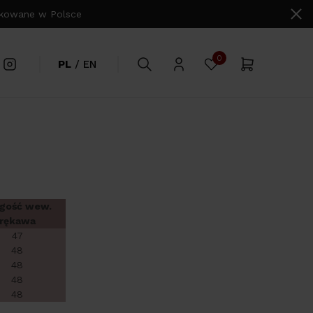
owane w Polsce
0
PL
/
EN
gość wew.
rękawa
47
48
48
48
48