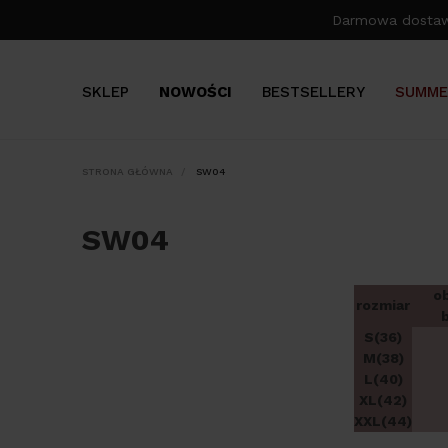
Darmowa dosta
SKLEP
NOWOŚCI
BESTSELLERY
SUMME
STRONA GŁÓWNA
SW04
SW04
o
rozmiar
S(36)
M(38)
L(40)
XL(42)
XXL(44)