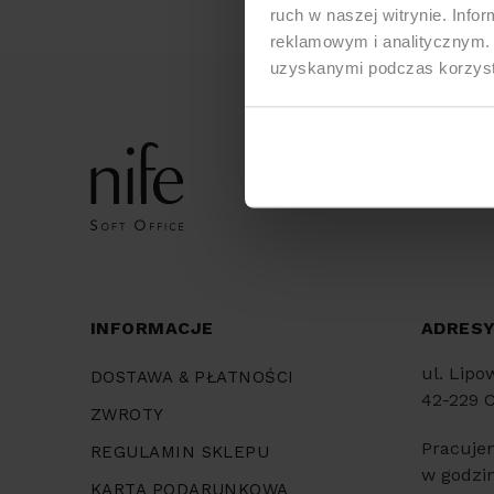
ruch w naszej witrynie. Inf
reklamowym i analitycznym. 
uzyskanymi podczas korzysta
INFORMACJE
ADRES
ul. Lipo
DOSTAWA & PŁATNOŚCI
42-229 
ZWROTY
Pracuje
REGULAMIN SKLEPU
w godzin
KARTA PODARUNKOWA