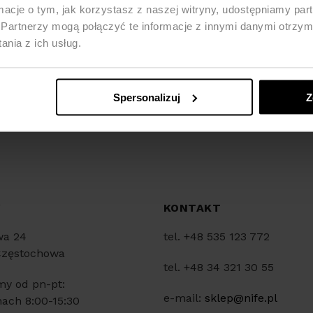
ormacje o tym, jak korzystasz z naszej witryny, udostępniamy p
Partnerzy mogą połączyć te informacje z innymi danymi otrzym
nia z ich usług.
Spersonalizuj
Z
Y
KONTAKT
wa 24
tel. +48 535 123 772
Częstochowa
tel. +48 34 321 30 55
my od pn-pt:
e-mail:
sklep@nife.pl
ach 8:00-15:30