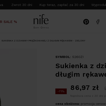
wa Zwrot 30 dni Kup teraz, zapłać za 30 dni Wyproduk
R SALE %
SUKIENKA Z DZIANINY PRĄŻKOWANEJ Z DŁUGIM RĘKAWEM - ZIELONY
SYMBOL
: S260ZI
Sukienka z dz
długim rękawe
86,97
zł
-71%
Najniższa cena z 30 dni 
cena obniżona:
promocja cenowa