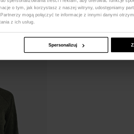
do spersonalizowania treści i reklam, aby oferować funkcje sp
ormacje o tym, jak korzystasz z naszej witryny, udostępniamy p
Partnerzy mogą połączyć te informacje z innymi danymi otrzym
nia z ich usług.
Spersonalizuj
Z