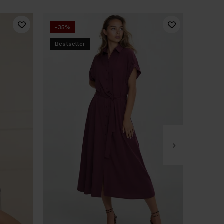
-35%
-35%
Bestseller