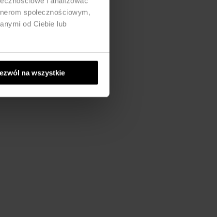
ołecznościowe i analizować
artnerom społecznościowym,
anymi od Ciebie lub
ezwól na wszystkie