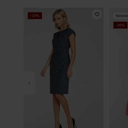
-33%
Nowoś
-25%