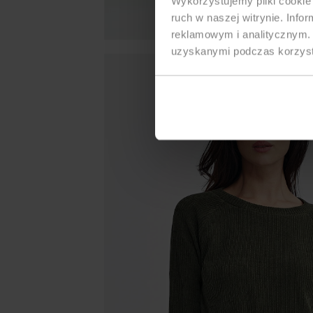
Wykorzystujemy pliki cookie 
ruch w naszej witrynie. Inf
reklamowym i analitycznym. 
uzyskanymi podczas korzysta