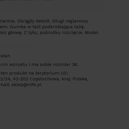
ianina. Okrągły dekolt. Długi reglanowy
m. Gumka w talii podkreślająca talię.
ez głowę. Z tyłu, pośrodku rozcięcie. Model
astan
 cm wzrostu i ma sobie rozmiar 36.
ten produkt na terytorium UE:
 22/24, 42-202 Częstochowa, kraj: Polska,
mail: sklep@nife.pl