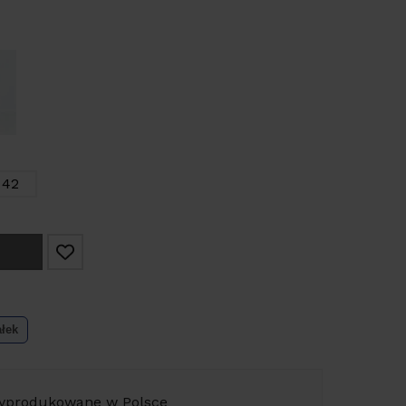
42
ałek
yprodukowane w Polsce