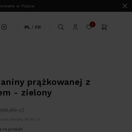
owane w Polsce
0
PL
/
EN
ianiny prążkowanej z
m - zielony
299,90
zł
przed obniżką: 86,97 zł
 na produkt