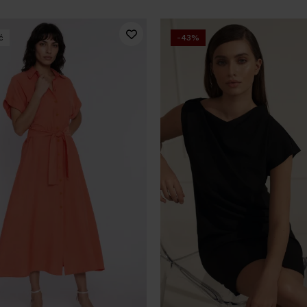
ć
-43%