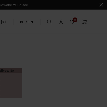
owane w Polsce
0
PL
/
EN
ałkowita
0
0
0
0
0