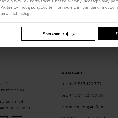
ormacje o tym, jak korzystasz z naszej witryny, udostępniamy p
Partnerzy mogą połączyć te informacje z innymi danymi otrzym
nia z ich usług.
Spersonalizuj
Z
Y
KONTAKT
wa 24
tel. +48 535 123 772
Częstochowa
tel. +48 34 321 30 55
my od pn-pt:
e-mail:
sklep@nife.pl
ach 8:00-15:30