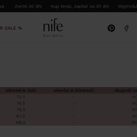
wa Zwrot 30 dni Kup teraz, zapłać za 30 dni Wyproduk
R SALE %
obwód w talii
obwód w biodrach
długość c
70,5
-
6
74,5
-
6
78,5
-
6
82,5
-
6
86,5
-
6