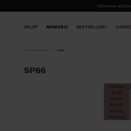
Darmowa dosta
SKLEP
NOWOŚCI
BESTSELLERY
SUMME
STRONA GŁÓWNA
SP66
SP66
rozmiar
S(36)
M(38)
L(40)
XL(42)
XXL(44)