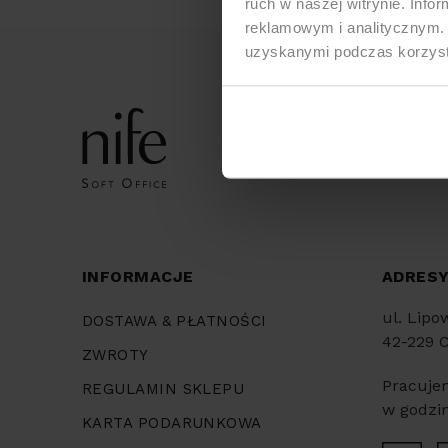
ruch w naszej witrynie. Inf
reklamowym i analitycznym. 
uzyskanymi podczas korzysta
INFORMACJE
ADRES
ul. Lipo
DOSTAWA & PŁATNOŚCI
42-229 
ZWROTY
Pracuje
REGULAMIN SKLEPU
w godzin
KARTA PODARUNKOWA