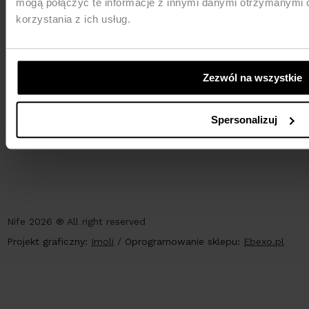
mogą połączyć te informacje z innymi danymi otrzymanymi 
korzystania z ich usług.
Zezwól na wszystkie
PŁATNOŚCI
Spersonalizuj
Nife 2026 ® All right reserved
Projekt graficzny:
Imoli
/
Oprogramowanie sklepu:
Ebexo.pl