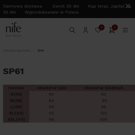
Darmowa dostawa Zwrot 30 dni Kup teraz, zapłać za
30 dni Wyprodukowane w Polsce
0
0
STRONA GŁÓWNA
SP61
SP61
rozmiar
obwód w talii
obwód w biodrach
S(36)
80
90
M(38)
84
94
L(40)
88
98
XL(42)
92
102
XXL(44)
96
106