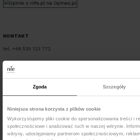
KONTAKT
tel. +48 535 123 772
tel. +48 34 321 30 55
e-mail:
sklep@nife.pl
Zgoda
Szczegóły
MEDIA e-mail:
pr@nife.pl
Niniejsza strona korzysta z plików cookie
Wykorzystujemy pliki cookie do spersonalizowania treści i r
WYSYŁKA
społecznościowe i analizować ruch w naszej witrynie. Inform
witryny, udostępniamy partnerom społecznościowym, rekla