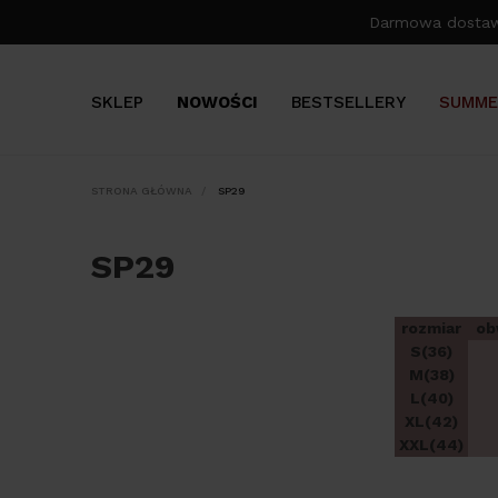
Darmowa dosta
SKLEP
NOWOŚCI
BESTSELLERY
SUMME
STRONA GŁÓWNA
SP29
SP29
rozmiar
ob
S(36)
M(38)
L(40)
XL(42)
XXL(44)