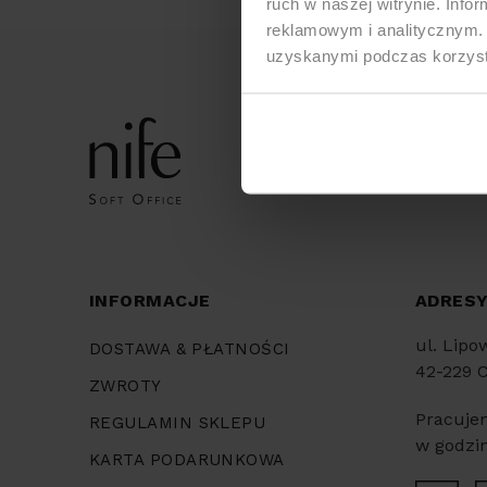
ruch w naszej witrynie. Inf
reklamowym i analitycznym. 
uzyskanymi podczas korzysta
INFORMACJE
ADRES
ul. Lipo
DOSTAWA & PŁATNOŚCI
42-229 
ZWROTY
Pracuje
REGULAMIN SKLEPU
w godzin
KARTA PODARUNKOWA