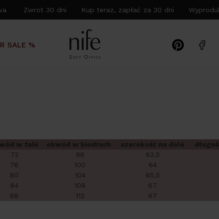
wa Zwrot 30 dni Kup teraz, zapłać za 30 dni Wyproduk
R SALE %
wód w talii
obwód w biodrach
szerokość na dole
długoś
72
96
62,5
76
100
64
80
104
65,5
84
108
67
88
112
67