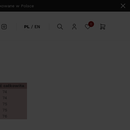
owane w Polsce
0
PL
/
EN
ć całkowita
74
74
75
75
76