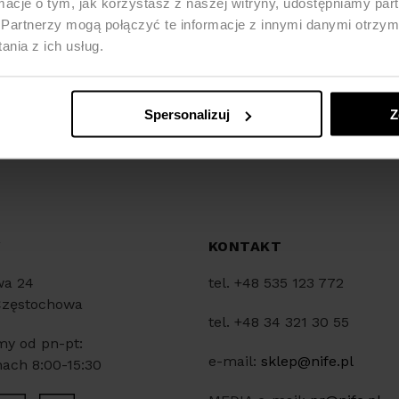
ormacje o tym, jak korzystasz z naszej witryny, udostępniamy p
Partnerzy mogą połączyć te informacje z innymi danymi otrzym
nia z ich usług.
Spersonalizuj
Z
Y
KONTAKT
wa 24
tel. +48 535 123 772
Częstochowa
tel. +48 34 321 30 55
my od pn-pt:
e-mail:
sklep@nife.pl
ach 8:00-15:30