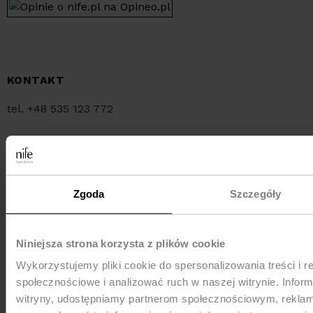
KONTAKT
tel. +48 535 123 772
tel. +48 34 321 30 55
e-mail:
sklep@nife.pl
Zgoda
Szczegóły
MEDIA e-mail:
pr@nife.pl
Niniejsza strona korzysta z plików cookie
Wykorzystujemy pliki cookie do spersonalizowania treści i r
WYSYŁKA
społecznościowe i analizować ruch w naszej witrynie. Inform
witryny, udostępniamy partnerom społecznościowym, rekla