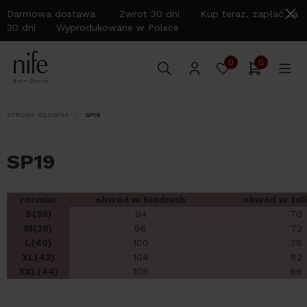
Darmowa dostawa Zwrot 30 dni Kup teraz, zapłać za
30 dni Wyprodukowane w Polsce
0
0
STRONA GŁÓWNA
SP19
SP19
rozmiar
obwód w biodrach
obwód w tali
S(36)
94
70
M(38)
96
72
L(40)
100
78
XL(42)
104
82
XXL(44)
108
86