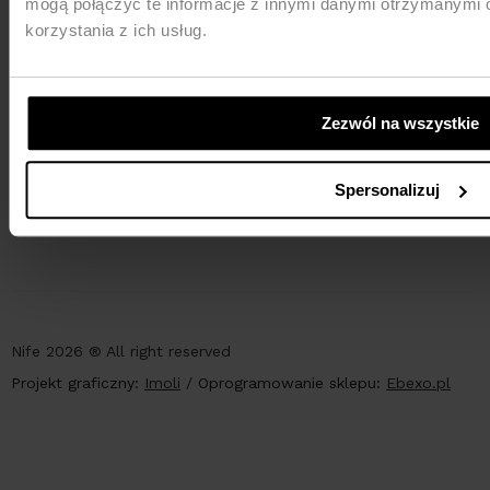
mogą połączyć te informacje z innymi danymi otrzymanymi 
korzystania z ich usług.
Zezwól na wszystkie
PŁATNOŚCI
Spersonalizuj
Nife 2026 ® All right reserved
Projekt graficzny:
Imoli
/
Oprogramowanie sklepu:
Ebexo.pl