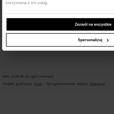
korzystania z ich usług.
Zezwól na wszystkie
PŁATNOŚCI
Spersonalizuj
Nife 2026 ® All right reserved
Projekt graficzny:
Imoli
/
Oprogramowanie sklepu:
Ebexo.pl