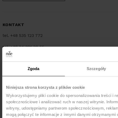
KONTAKT
tel. +48 535 123 772
tel. +48 34 321 30 55
e-mail:
sklep@nife.pl
Zgoda
Szczegóły
MEDIA e-mail:
pr@nife.pl
Niniejsza strona korzysta z plików cookie
Wykorzystujemy pliki cookie do spersonalizowania treści i r
WYSYŁKA
społecznościowe i analizować ruch w naszej witrynie. Inform
witryny, udostępniamy partnerom społecznościowym, rekla
mogą połączyć te informacje z innymi danymi otrzymanymi 