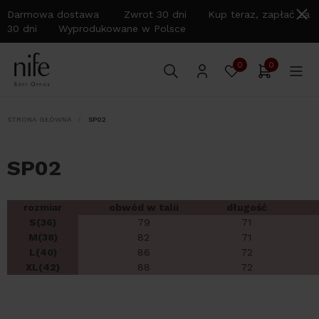
Darmowa dostawa Zwrot 30 dni Kup teraz, zapłać za
30 dni Wyprodukowane w Polsce
0
0
STRONA GŁÓWNA
SP02
SP02
rozmiar
obwód w talii
długość
S(36)
79
71
M(38)
82
71
L(40)
86
72
XL(42)
88
72